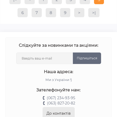
6
7
8
9
>
>|
Слідкуйте за новинками та акціями:
Підпишіться
Наша адреса:
Ми з України !)
Зателефонуйте нам:
(067) 234-93-95
(063) 827-20-82
До контактів