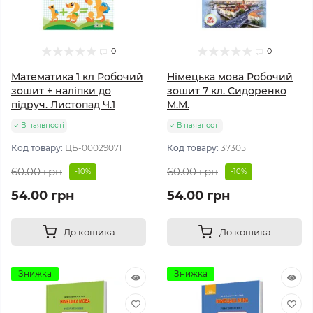
0
0
Математика 1 кл Робочий
Німецька мова Робочий
зошит + наліпки до
зошит 7 кл. Сидоренко
підруч. Листопад Ч.1
М.М.
В наявності
В наявності
Код товару:
ЦБ-00029071
Код товару:
37305
60.00 грн
60.00 грн
-10%
-10%
54.00 грн
54.00 грн
До кошика
До кошика
Знижка
Знижка