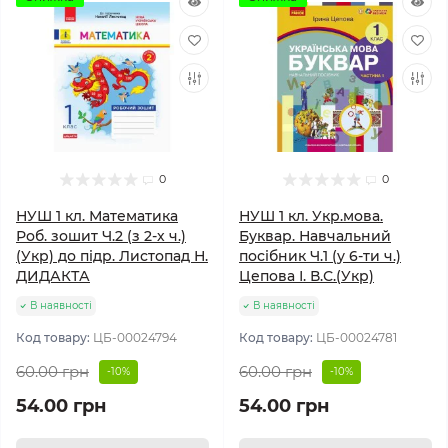
0
0
НУШ 1 кл. Математика
НУШ 1 кл. Укр.мова.
Роб. зошит Ч.2 (з 2-х ч.)
Буквар. Навчальний
(Укр) до підр. Листопад Н.
посібник Ч.1 (у 6-ти ч.)
ДИДАКТА
Цепова І. В.С.(Укр)
В наявності
В наявності
Код товару:
ЦБ-00024794
Код товару:
ЦБ-00024781
60.00 грн
60.00 грн
-10%
-10%
54.00 грн
54.00 грн