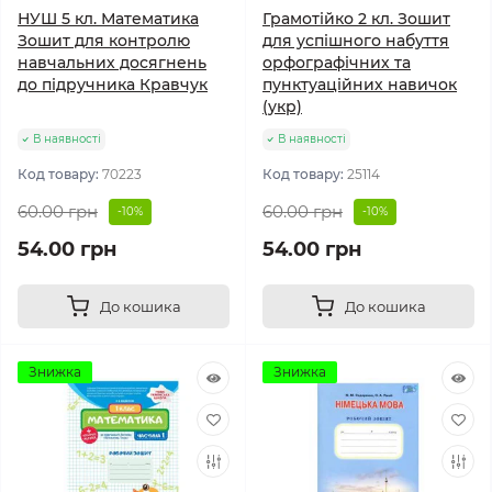
НУШ 5 кл. Математика
Грамотійко 2 кл. Зошит
Зошит для контролю
для успішного набуття
навчальних досягнень
орфографічних та
до підручника Кравчук
пунктуаційних навичок
(укр)
В наявності
В наявності
Код товару:
70223
Код товару:
25114
60.00 грн
60.00 грн
-10%
-10%
54.00 грн
54.00 грн
До кошика
До кошика
Знижка
Знижка