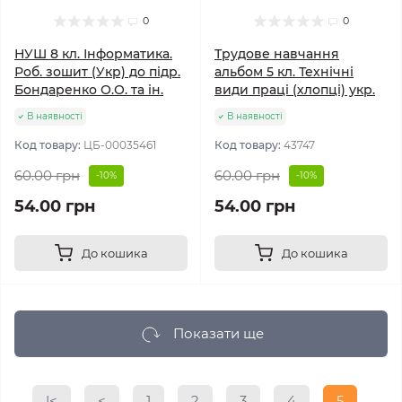
0
0
НУШ 8 кл. Інформатика.
Трудове навчання
Роб. зошит (Укр) до підр.
альбом 5 кл. Технічні
Бондаренко О.О. та ін.
види праці (хлопці) укр.
В наявності
В наявності
Код товару:
ЦБ-00035461
Код товару:
43747
60.00 грн
60.00 грн
-10%
-10%
54.00 грн
54.00 грн
До кошика
До кошика
Показати ще
|<
<
1
2
3
4
5