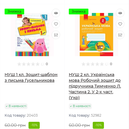
Знижка
Знижка
0
0
НУШ 1 кл. Зошит-шаблон
НУШ 2 кл. Українська
з письма Гусельникова
мова Робочий зошит до
підручника Тимченко Л.
Частина 2. У 2-х част.
(Укр)
В наявності
В наявності
Код товару:
20403
Код товару:
52982
60.00 грн
60.00 грн
-10%
-10%