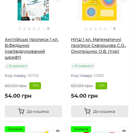
0
0
Англійські прописи 1 кл.
НУШ 1 кл. Математичні
В.Федієнко
прописи Скворцова С.О.,
(напівдрукований
Онопрієнко О.В. (Укр)
шрифт)
В наявності
В наявності
Код товару:
30700
Код товару:
53567
60.00 грн
60.00 грн
-10%
-10%
54.00 грн
54.00 грн
До кошика
До кошика
Знижка
Знижка