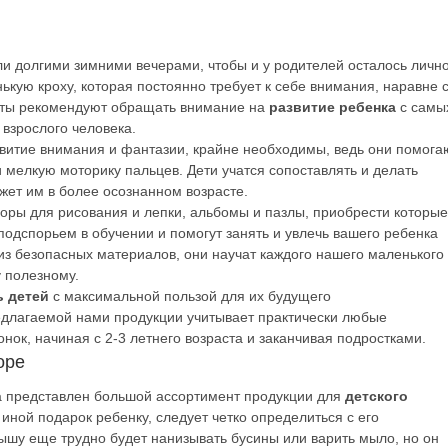
ли долгими зимними вечерами, чтобы и у родителей осталось личн
кую кроху, которая постоянно требует к себе внимания, наравне 
ты рекомендуют обращать внимание на
развитие ребенка
с самы
 взрослого человека.
звитие внимания и фантазии, крайне необходимы, ведь они помога
и мелкую моторику пальцев.
Дети
учатся сопоставлять и делать
жет им в более осознанном возрасте.
боры
для
рисования
и лепки,
альбомы
и пазлы,
приобрести
которые
подспорьем в обучении и помогут занять и увлечь вашего ребенка
 из безопасных материалов, они научат каждого нашего маленького
 полезному.
ь детей
с максимальной пользой для их будущего
едлагаемой нами продукции учитывает практически любые
ок, начиная с 2-3 летнего возраста и заканчивая подростками.
оре
а представлен большой ассортимент продукции для
детского
и иной подарок ребенку, следует четко определиться с его
шу еще трудно будет нанизывать бусины или варить мыло, но он