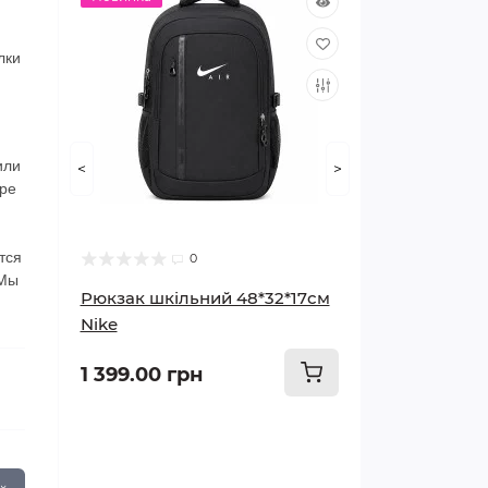
Чертежные наборы
Фотобумага
Подкладки настольные
Дополнительное чтение
Лак для живописи
Наборы ручок
Мясорубки
наклейками,мозаика
Разговорники
Юридическая литература
Трендовые гаджеты
Power Bank
Декоративные элементы для
Детская посуда
Светильники
Пакеты подарочные
Самокаты
Часы
Елочные игрушки, шары
Инвентарь для дома и
Бадминтон и Теннис
Подушки
Дыроколы
Бумажная продукция
Ежедневники датированные
Мозаики
Пупсы и куклы
Скетч маркеры
Папки для труда
рукоделия
Сумки для ноутбуков
Фантастика и фэнтези
Косметические приборы
Мусорные пакеты
Проекторы
Компьютерные мыши
офиса
лки
Трафареты
Бумага самоклеющаяся
Фартуки
Тренажеры и репетиторы
Растворители
Стержни
Блендеры
Кроссворды,лабиринты,
Аксессуары
Бокалы
Ночники
Воздушные шары
Скейты
Свечи и аромадифузоры
Лампы новогодние
Одеяла
Бокс и единоборства
Степлеры, антистеплеры
Ежедневники
Папки,системы
Книги канцелярские
Бисер, бусины и блестки
Музыкальные инструменты
Линеры
загадки
Папки школьные
Скрапбукинг и кардмейкинг
Пляжные сумки
Приключения
Эпиляторы
Туалетная бумага
Наушники
Диски
Органайзери та контейнери
недатированные
архивации
Циркули, готовальни
Бумага рулонная, фальцевая
пластиковые
Кисти художественные
Справочники
Тостеры
Кольцевые лампы и штативы
для зберігання
Чашки
Уличное освещение
Открытки
Роликовые коньки
Скатерти и сервировочные
Гирлянды электрические
Пледы, покривала
Скобы для степлеров
Товары для туризма
Бланки бухгалтерские
Наклейки и штапмы
Квадрокоптеры
Грифели
Литература по творчеству
Бумага и картон для
Классика
Приборы для маникюра и
Перчатки хозяйственные
Батарейки, аккумуляторы
Аксессуары
коврики
Блокноты на резинке
Штемпельная продукция
Папки-уголки
Доски для чертежа
Бумага для факсов
или
Расписание уроков
<
>
Мастихины
Методическая литература
Грили электрические
творчества
педикюра
Носящие гаджеты
Швабры
Стаканы
Подарочные наборы
Ходунки
Новогодний декор
Наматрасники
Ножницы
оре
Календари
Игрушки на
Чернила и тушь
Рисование
Фотоальбомы
Блокноты на кнопке
Папки на кнопке
радиоуправлении
Датеры,нумераторы
Тубусы
Бумага для кассовых
Тетради-словари
Бумага акварельная,
Словари
Мультимейкеры
Товары для упаковки и
Уход и здоровье
Вешалки для одежды
Кувшины, графины
Защитное снаряжение
Письма Деду Морозу
аппаратов
Постельное белье
Клей
художественная
Конверты,марки
декора
Кулинарные книги, книги для
тся
Магниты
0
Блокноты в твердом
Папки на молнии
Оснастки для печатей
Роботы и трансформеры
записи рецептов
Нотные тетради
ДПА.Государственная
Вакуумные упаковщики
 Мы
переплете
Кухонные принадлежности
Копирка, калька,
Полотенца
Ножи, лезвия
итоговая аттестация
Мольберты
Бумага для заметок
Рюкзак шкільний 48*32*17см
Фетр,фоамиран
Рамки для фото
миллиметровка
Папки на резинке
Штампы,кассы букв
Копилки
Nike
Дневники для музыкальной
Кофеварки
Блокноты детские
Тарелки
Тапочки домашние
Корректоры
школы
Полотна
Бумага для заметок клейкая
ГДЗ
Папки на кольцах
Штемпельные подушки и
Активные игры
1 399.00 грн
Кофемолки
Блокноты на пружине
краски
Ножи кухонные
Лотки
Настольные аксессуары
Мел, пастель
Стикеры-закладки
школьные
Папки с файлами
Машинки и техника
Электрочайники
Скетчбуки
Столовые приборы
Наборы настольные
Клей с блестками, глиттер
Подставки для книг
Папки-регистраторы
Оружие игрушечное
Смесители