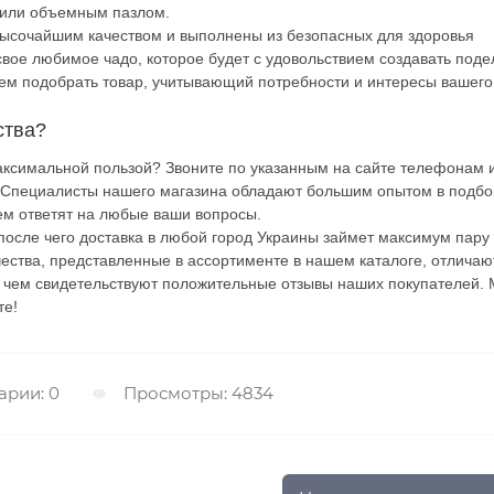
м или объемным пазлом.
высочайшим качеством и выполнены из безопасных для здоровья
свое любимое чадо, которое будет с удовольствием создавать поде
жем подобрать товар, учитывающий потребности и интересы вашего
ства?
аксимальной пользой? Звоните по указанным на сайте телефонам 
 Специалисты нашего магазина обладают большим опытом в подб
ем ответят на любые ваши вопросы.
после чего доставка в любой город Украины займет максимум пару
чества, представленные в ассортименте в нашем каталоге, отличаю
о чем свидетельствуют положительные отзывы наших покупателей.
те!
рии: 0
Просмотры: 4834