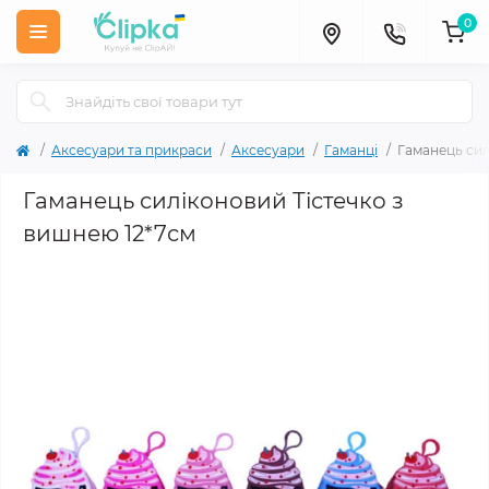
0
Аксесуари та прикраси
Аксесуари
Гаманці
Гаманець сил
Гаманець силіконовий Тістечко з
вишнею 12*7см