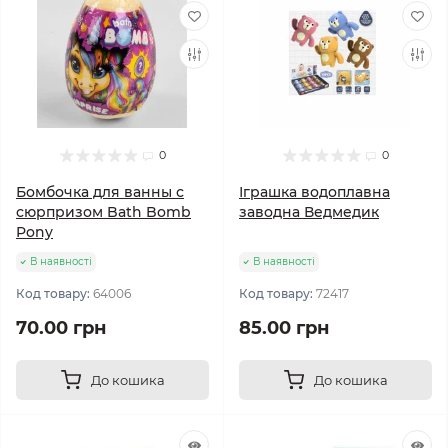
0
0
Бомбочка для ванны с
Іграшка водоплавна
сюрпризом Bath Bomb
заводна Ведмедик
Pony
В наявності
В наявності
Код товару:
64006
Код товару:
72417
70.00 грн
85.00 грн
До кошика
До кошика