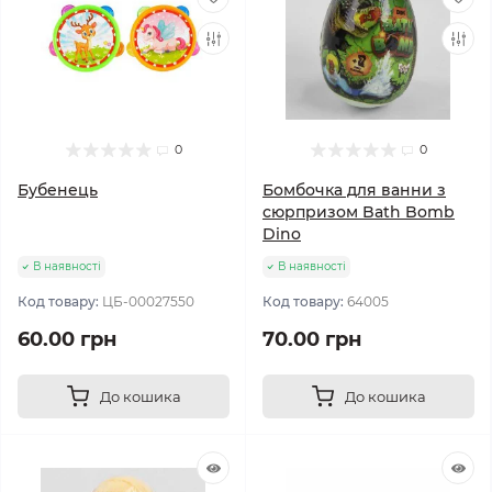
0
0
Бубенець
Бомбочка для ванни з
сюрпризом Bath Bomb
Dino
В наявності
В наявності
Код товару:
ЦБ-00027550
Код товару:
64005
60.00 грн
70.00 грн
До кошика
До кошика