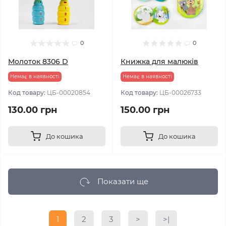
0
0
Молоток 8306 D
Книжка для малюків
Немає в наявності
Немає в наявності
Код товару:
ЦБ-00020854
Код товару:
ЦБ-00026733
130.00 грн
150.00 грн
До кошика
До кошика
Показати ще
1
2
3
>
>|