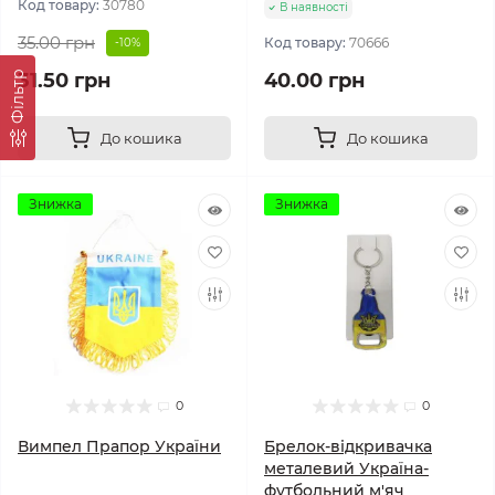
Код товару:
30780
В наявності
35.00 грн
Код товару:
70666
-10%
Фільтр
31.50 грн
40.00 грн
До кошика
До кошика
Знижка
Знижка
0
0
Вимпел Прапор України
Брелок-відкривачка
металевий Україна-
футбольний м'яч