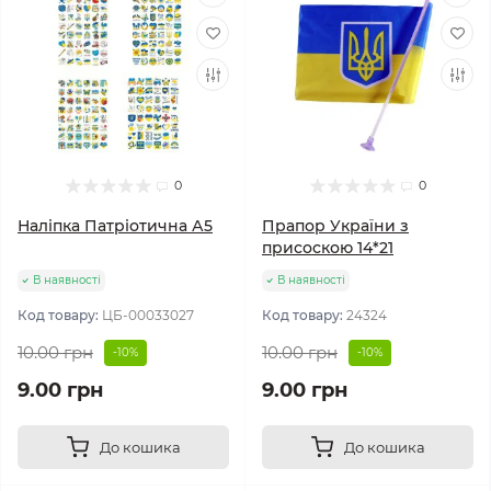
0
0
Наліпка Патріотична А5
Прапор України з
присоскою 14*21
В наявності
В наявності
Код товару:
ЦБ-00033027
Код товару:
24324
10.00 грн
10.00 грн
-10%
-10%
9.00 грн
9.00 грн
До кошика
До кошика