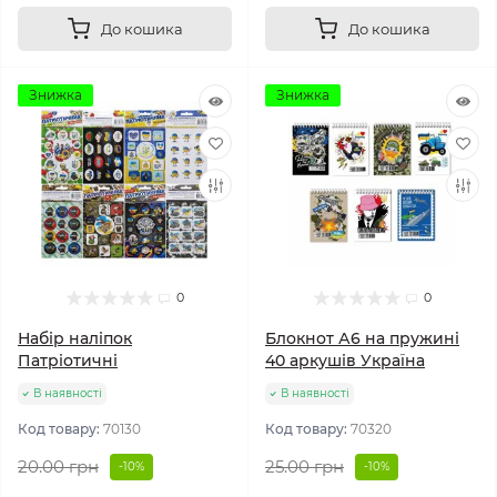
До кошика
До кошика
Знижка
Знижка
0
0
Набір наліпок
Блокнот А6 на пружині
Патріотичні
40 аркушів Україна
В наявності
В наявності
Код товару:
70130
Код товару:
70320
20.00 грн
25.00 грн
-10%
-10%