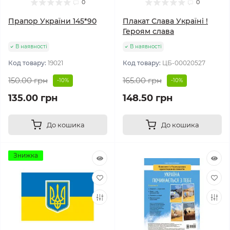
0
0
Прапор України 145*90
Плакат Слава Україні !
Героям слава
В наявності
В наявності
Код товару:
19021
Код товару:
ЦБ-00020527
150.00 грн
165.00 грн
-10%
-10%
135.00 грн
148.50 грн
До кошика
До кошика
Знижка