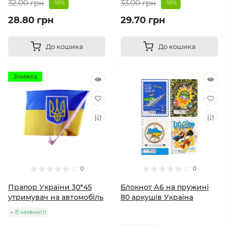
32.00 грн
33.00 грн
-10%
-10%
28.80 грн
29.70 грн
До кошика
До кошика
Знижка
0
0
Прапор України 30*45
Блокнот А6 на пружині
утримувач на автомобіль
80 аркушів Україна
В наявності