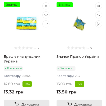
Знижка
Знижка
0
0
Браслет-напульсник
Значок Прапор України
Україна
В наявності
В наявності
Код товару:
74664
Код товару:
70411
14.80 грн
15.00 грн
-10%
-10%
13.32 грн
13.50 грн
До кошика
До кошика