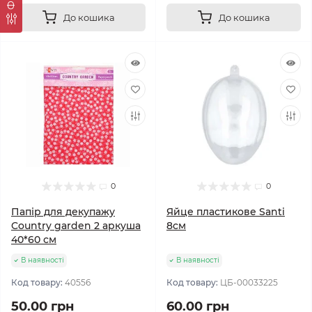
До кошика
До кошика
0
0
Папір для декупажу
Яйце пластикове Santi
Country garden 2 аркуша
8см
40*60 см
В наявності
В наявності
Код товару:
40556
Код товару:
ЦБ-00033225
50.00 грн
60.00 грн