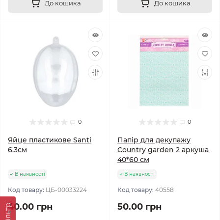
До кошика
До кошика
0
0
Яйце пластикове Santi
Папір для декупажу
6.3см
Country garden 2 аркуша
40*60 см
В наявності
В наявності
Код товару:
ЦБ-00033224
Код товару:
40558
40.00 грн
50.00 грн
Фільтр