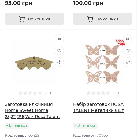
95.00 грн
100.00 грн
До кошика
До кошика
0
0
Заготовка Ключниця
Набір заготовок ROSA
Home Sweet Home
TALENT Метелики 6шт
25,2*1,2*8,7см Rosa Talent
В наявності
В наявності
Код товару:
69422
Код товару:
70966