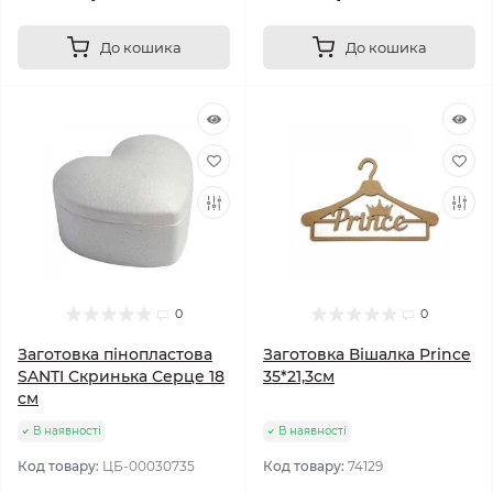
До кошика
До кошика
0
0
Заготовка пінопластова
Заготовка Вішалка Prince
SANTI Скринька Серце 18
35*21,3см
см
В наявності
В наявності
Код товару:
ЦБ-00030735
Код товару:
74129