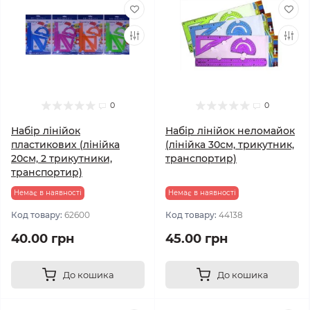
0
0
Набір лінійок
Набір лінійок неломайок
пластикових (лінійка
(лінійка 30см, трикутник,
20см, 2 трикутники,
транспортир)
транспортир)
Немає в наявності
Немає в наявності
Код товару:
62600
Код товару:
44138
40.00 грн
45.00 грн
До кошика
До кошика