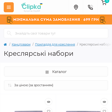
0
Канцтовари
Приладдя для креслення
Креслярські набори
Креслярські набори
Каталог