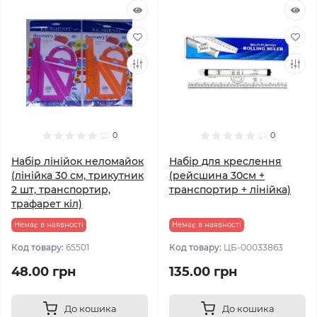
0
0
Набір лінійок неломайок
Набір для креслення
(лінійка 30 см, трикутник
(рейсшина 30см +
2 шт, транспортир,
транспортир + лінійка)
трафарет кіл)
Немає в наявності
Немає в наявності
Код товару:
65501
Код товару:
ЦБ-00033863
48.00 грн
135.00 грн
До кошика
До кошика