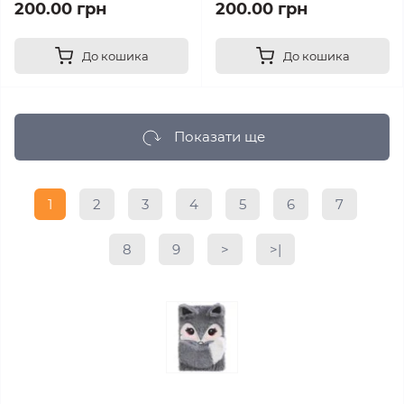
200.00 грн
200.00 грн
До кошика
До кошика
Показати ще
1
2
3
4
5
6
7
8
9
>
>|