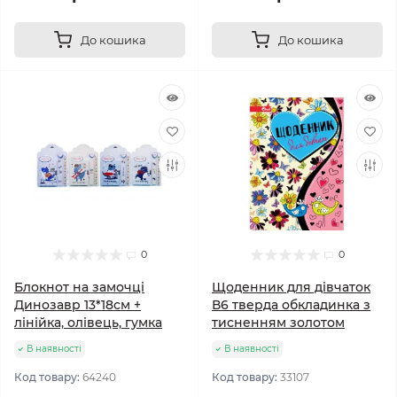
До кошика
До кошика
0
0
Блокнот на замочці
Щоденник для дівчаток
Динозавр 13*18см +
В6 тверда обкладинка з
лінійка, олівець, гумка
тисненням золотом
В наявності
В наявності
Код товару:
64240
Код товару:
33107