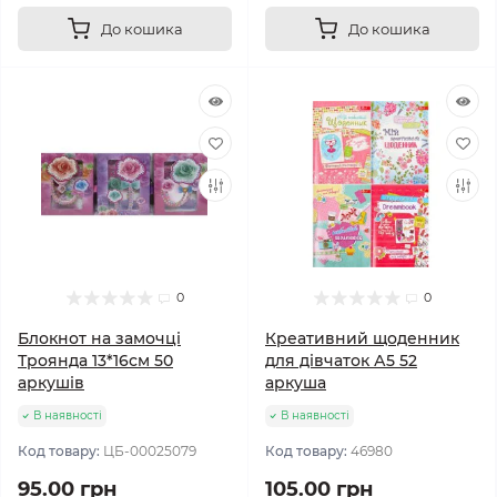
До кошика
До кошика
0
0
Блокнот на замочці
Креативний щоденник
Троянда 13*16см 50
для дівчаток А5 52
аркушів
аркуша
В наявності
В наявності
Код товару:
ЦБ-00025079
Код товару:
46980
95.00 грн
105.00 грн