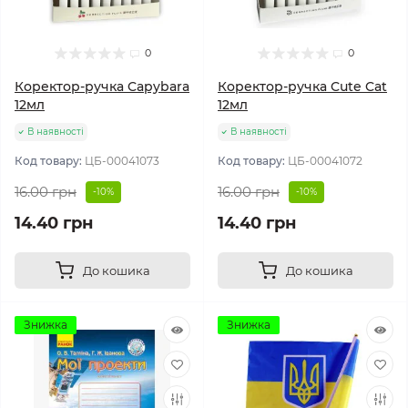
0
0
Коректор-ручка Capybara
Коректор-ручка Cute Cat
12мл
12мл
В наявності
В наявності
Код товару:
ЦБ-00041073
Код товару:
ЦБ-00041072
16.00 грн
16.00 грн
-10%
-10%
14.40 грн
14.40 грн
До кошика
До кошика
Знижка
Знижка