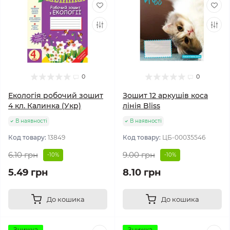
0
0
Екологія робочий зошит
Зошит 12 аркушів коса
4 кл. Калинка (Укр)
лінія Bliss
В наявності
В наявності
Код товару:
13849
Код товару:
ЦБ-00035546
6.10 грн
9.00 грн
-10%
-10%
5.49 грн
8.10 грн
До кошика
До кошика
Знижка
Знижка