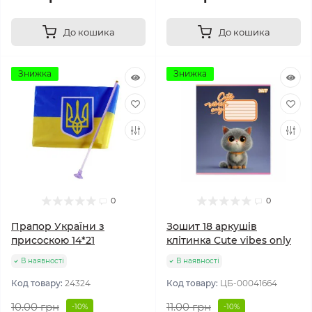
До кошика
До кошика
Знижка
Знижка
0
0
Прапор України з
Зошит 18 аркушів
присоскою 14*21
клітинка Cute vibes only
В наявності
В наявності
Код товару:
24324
Код товару:
ЦБ-00041664
10.00 грн
11.00 грн
-10%
-10%