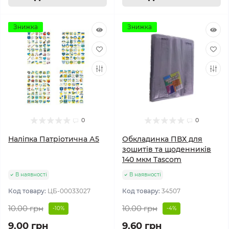
Знижка
Знижка
0
0
Наліпка Патріотична А5
Обкладинка ПВХ для
зошитів та щоденників
140 мкм Tascom
В наявності
В наявності
Код товару:
ЦБ-00033027
Код товару:
34507
10.00 грн
10.00 грн
-10%
-4%
9.00 грн
9.60 грн