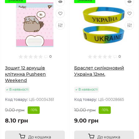
0
0
Зошит 12 аркушів
Браслет силіконовий
клітинка Pusheen
Україна 12мм.
Weekend
В наявності
В наявності
Код товару:
ЦБ-00034361
Код товару:
ЦБ-00028665
9.00 грн
10.00 грн
-10%
-10%
8.10 грн
9.00 грн
До кошика
До кошика