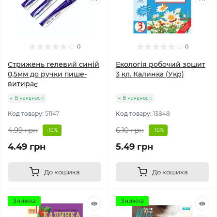
0
0
Стрижень гелевий синій
Екологія робочий зошит
0,5мм до ручки пише-
3 кл. Калинка (Укр)
витирає
В наявності
В наявності
Код товару:
51147
Код товару:
13848
4.99 грн
6.10 грн
-10%
-10%
4.49 грн
5.49 грн
До кошика
До кошика
Знижка
Знижка