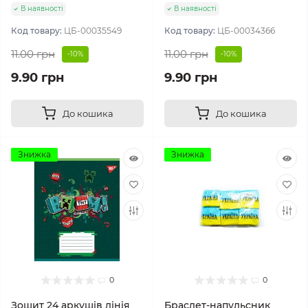
В наявності
В наявності
Код товару:
ЦБ-00035549
Код товару:
ЦБ-00034366
11.00 грн
11.00 грн
-10%
-10%
9.90 грн
9.90 грн
До кошика
До кошика
Знижка
Знижка
0
0
Зошит 24 аркушів лінія
Браслет-напульсник