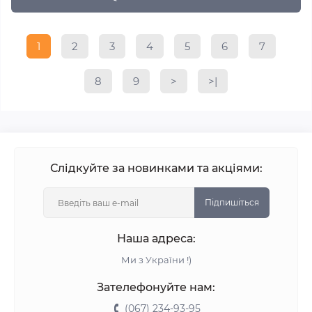
1
2
3
4
5
6
7
8
9
>
>|
Слідкуйте за новинками та акціями:
Підпишіться
Наша адреса:
Ми з України !)
Зателефонуйте нам:
(067) 234-93-95