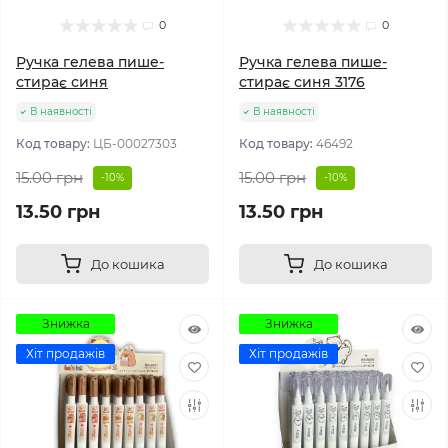
0
0
Ручка гелева пише-
Ручка гелева пише-
стирає синя
стирає синя 3176
В наявності
В наявності
Код товару:
ЦБ-00027303
Код товару:
46492
15.00 грн
15.00 грн
-10%
-10%
13.50 грн
13.50 грн
До кошика
До кошика
Знижка
Знижка
Хіт продажів
Хіт продажів