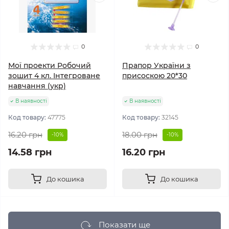
0
0
Мої проекти Робочий
Прапор України з
зошит 4 кл. Інтегроване
присоскою 20*30
навчання (укр)
В наявності
В наявності
Код товару:
47775
Код товару:
32145
16.20 грн
18.00 грн
-10%
-10%
14.58 грн
16.20 грн
До кошика
До кошика
Показати ще