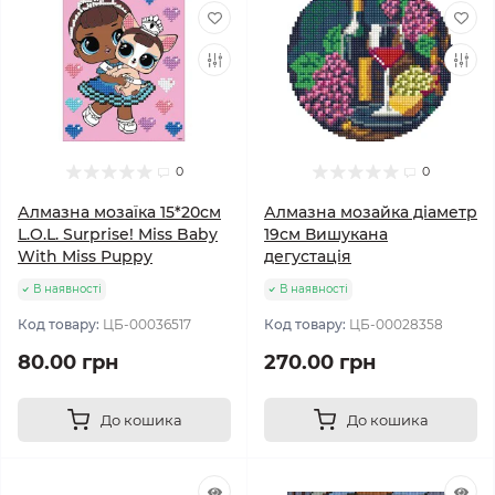
0
0
Алмазна мозаїка 15*20см
Алмазна мозайка діаметр
L.O.L. Surprise! Miss Baby
19см Вишукана
With Miss Puppy
дегустація
В наявності
В наявності
Код товару:
ЦБ-00036517
Код товару:
ЦБ-00028358
80.00 грн
270.00 грн
До кошика
До кошика