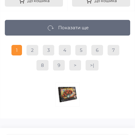
До кошика
До кошика
Показати ще
1
2
3
4
5
6
7
8
9
>
>|