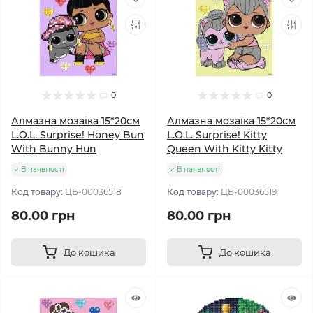
0
0
Алмазна мозаїка 15*20см
Алмазна мозаїка 15*20см
L.O.L. Surprise! Honey Bun
L.O.L. Surprise! Kitty
With Bunny Hun
Queen With Kitty Kitty
В наявності
В наявності
Код товару:
ЦБ-00036518
Код товару:
ЦБ-00036519
80.00 грн
80.00 грн
До кошика
До кошика