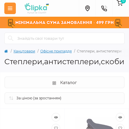
0
Канцтовари
Офісне приладдя
Степлери, антистеплери
Степлери,антистеплери,скоби
Каталог