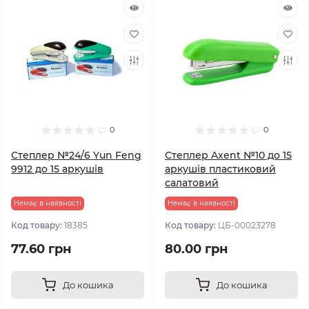
0
0
Степлер №24/6 Yun Feng
Степлер Axent №10 до 15
9912 до 15 аркушів
аркушів пластиковий
салатовий
Немає в наявності
Немає в наявності
Код товару:
18385
Код товару:
ЦБ-00023278
77.60 грн
80.00 грн
До кошика
До кошика