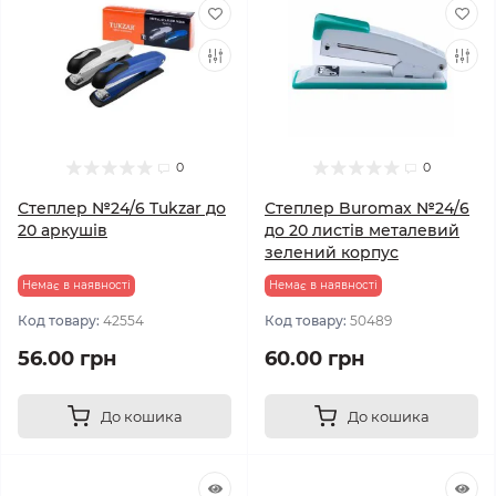
0
0
Степлер №24/6 Tukzar до
Степлер Buromax №24/6
20 аркушів
до 20 листів металевий
зелений корпус
Немає в наявності
Немає в наявності
Код товару:
42554
Код товару:
50489
56.00 грн
60.00 грн
До кошика
До кошика