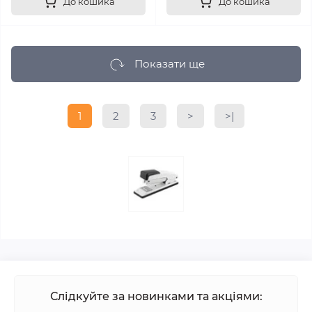
До кошика
До кошика
Показати ще
1
2
3
>
>|
Слідкуйте за новинками та акціями: