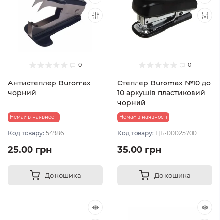
0
0
Антистеплер Buromax
Степлер Buromax №10 до
чорний
10 аркушів пластиковий
чорний
Немає в наявності
Немає в наявності
Код товару:
54986
Код товару:
ЦБ-00025700
25.00 грн
35.00 грн
До кошика
До кошика