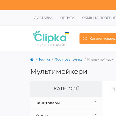
ДОСТАВКА
ОПЛАТА
ОБМІН ТА ПОВЕРН
Каталог товарів
Техніка
Побутова техніка
Мультимейкери
Мультимейкери
КАТЕГОРІЇ
Канцтовари
Книги
Шкільне приладдя