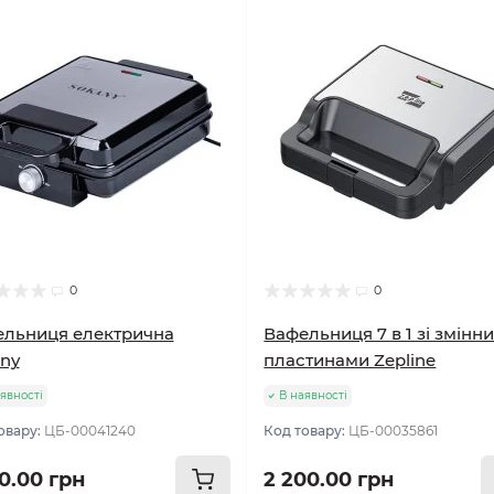
0
0
льниця електрична
Вафельниця 7 в 1 зі змінн
ny
пластинами Zepline
явності
В наявності
овару:
ЦБ-00041240
Код товару:
ЦБ-00035861
00.00 грн
2 200.00 грн