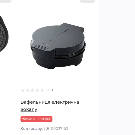
0
Вафельниця електрична
Sokany
Немає в наявності
Код товару:
ЦБ-00037160