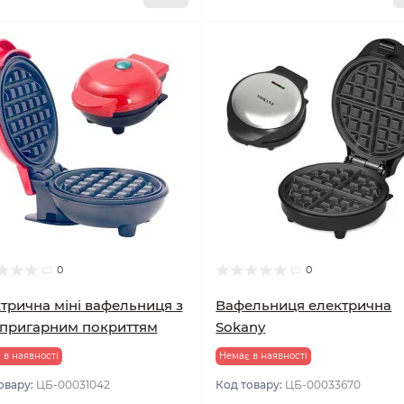
0
0
трична міні вафельниця з
Вафельниця електрична
пригарним покриттям
Sokany
 в наявності
Немає в наявності
овару:
ЦБ-00031042
Код товару:
ЦБ-00033670