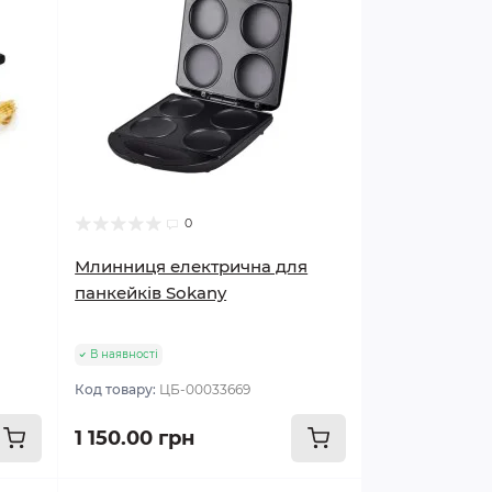
0
Млинниця електрична для
панкейків Sokany
В наявності
Код товару:
ЦБ-00033669
1 150.00 грн