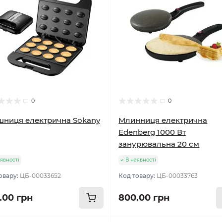
0
0
шниця електрична Sokany
Млинниця електрична
Edenberg 1000 Вт
занурювальна 20 см
явності
В наявності
овару:
ЦБ-00033652
Код товару:
ЦБ-00033763
.00 грн
800.00 грн