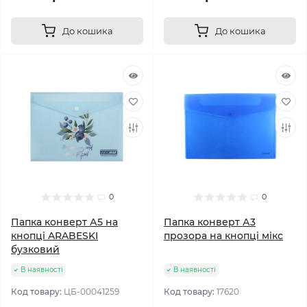
До кошика
До кошика
0
0
Папка конверт А5 на
Папка конверт А3
кнопці ARABESKI
прозора на кнопці мікс
бузковий
В наявності
В наявності
Код товару:
ЦБ-00041259
Код товару:
17620