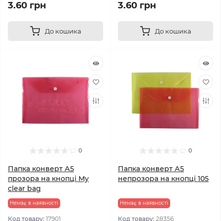
3.60 грн
3.60 грн
До кошика
До кошика
0
0
Папка конверт А5
Папка конверт А5
прозора на кнопці My
непрозора на кнопці 105
clear bag
Немає в наявності
Немає в наявності
Код товару:
17901
Код товару:
28356