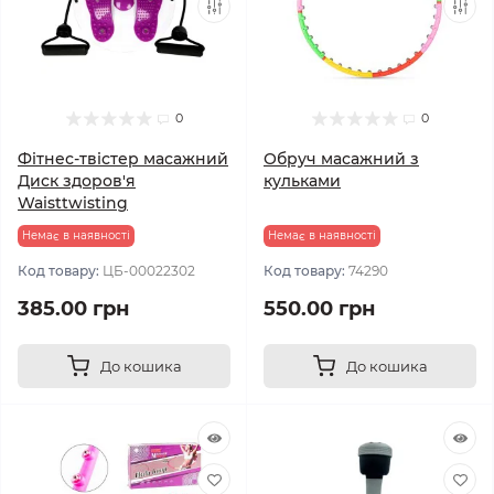
0
0
Фітнес-твістер масажний
Обруч масажний з
Диск здоров'я
кульками
Waisttwisting
Немає в наявності
Немає в наявності
Код товару:
ЦБ-00022302
Код товару:
74290
385.00 грн
550.00 грн
До кошика
До кошика