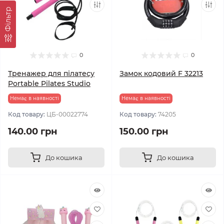
Фільтр
0
0
Тренажер для пілатесу
Замок кодовий F 32213
Portable Pilates Studio
Немає в наявності
Немає в наявності
Код товару:
ЦБ-00022774
Код товару:
74205
140.00 грн
150.00 грн
До кошика
До кошика