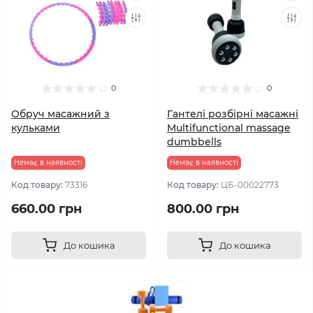
0
0
Обруч масажний з
Гантелі розбірні масажні
кульками
Multifunctional massage
dumbbells
Немає в наявності
Немає в наявності
Код товару:
73316
Код товару:
ЦБ-00022773
660.00 грн
800.00 грн
До кошика
До кошика