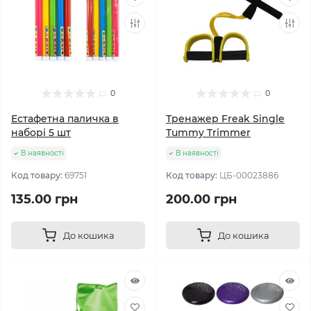
0
0
Естафетна паличка в
Тренажер Freak Single
наборі 5 шт
Tummy Trimmer
В наявності
В наявності
Код товару:
69751
Код товару:
ЦБ-00023886
135.00 грн
200.00 грн
До кошика
До кошика