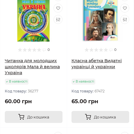
0
0
Читанка для молодших
Класна абетка Видатні
школярів Мала й велика
українці й українки
Україна
В наявності
В наявності
Код товару:
36277
Код товару:
67472
60.00 грн
65.00 грн
До кошика
До кошика