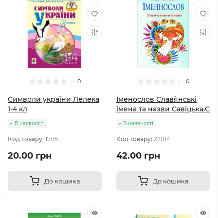
0
0
Символи україни Лелека
Іменослов Слав`янські
1-4 кл
імена та назви Савіцька.С
В наявності
В наявності
Код товару:
17115
Код товару:
22014
20.00 грн
42.00 грн
До кошика
До кошика