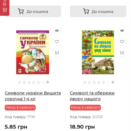
До кошика
До кошика
0
0
Символи україни Вишита
Символі та обережи
сорочка 1-4 кл
двору нашого
Немає в наявності
Немає в наявності
Код товару:
17116
Код товару:
20333
5.85 грн
18.90 грн