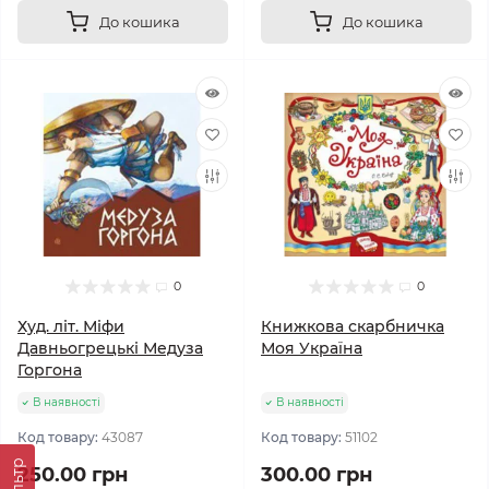
До кошика
До кошика
0
0
Худ. літ. Міфи
Книжкова скарбничка
Давньогрецькі Медуза
Моя Україна
Горгона
В наявності
В наявності
Код товару:
43087
Код товару:
51102
Фільтр
250.00 грн
300.00 грн