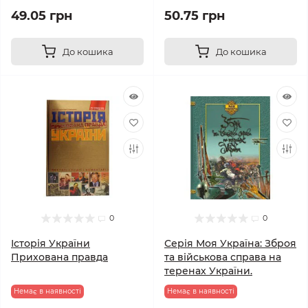
49.05 грн
50.75 грн
До кошика
До кошика
0
0
Історія України
Серія Моя Україна: Зброя
Прихована правда
та військова справа на
теренах України.
Немає в наявності
Немає в наявності