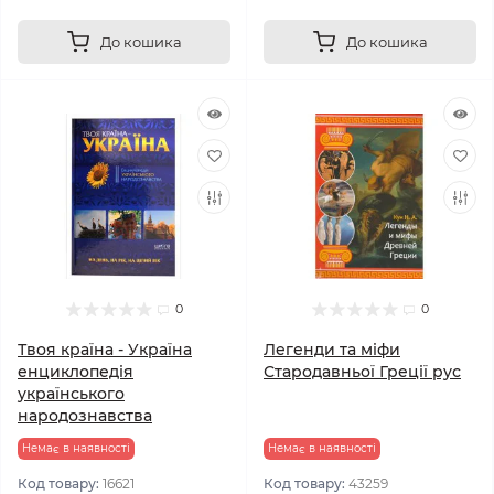
До кошика
До кошика
0
0
Твоя країна - Україна
Легенди та міфи
енциклопедія
Стародавньої Греції рус
українського
народознавства
Немає в наявності
Немає в наявності
Код товару:
16621
Код товару:
43259