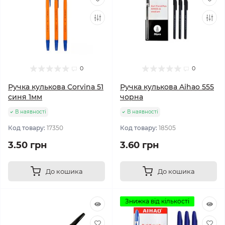
0
0
Ручка кулькова Corvina 51
Ручка кулькова Aihao 555
синя 1мм
чорна
В наявності
В наявності
Код товару:
17350
Код товару:
18505
3.50 грн
3.60 грн
До кошика
До кошика
Знижка від кількості