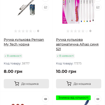
0
0
Ручка кулькова Pensan
Ручка кулькова
My Tech чорна
автоматична Aihao синя
521
В наявності
В наявності
Код товару:
38717
Код товару:
17375
8.00 грн
10.00 грн
До кошика
До кошика
Знижка від кількості