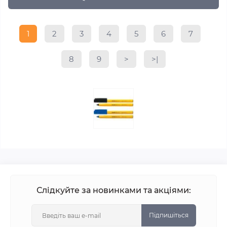
1
2
3
4
5
6
7
8
9
>
>|
Слідкуйте за новинками та акціями:
Підпишіться