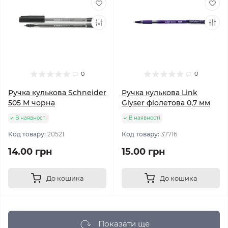
0
0
Ручка кулькова Schneider
Ручка кулькова Link
505 M чорна
Glyser фіолетова 0,7 мм
В наявності
В наявності
Код товару:
20521
Код товару:
37716
14.00 грн
15.00 грн
До кошика
До кошика
Показати ще