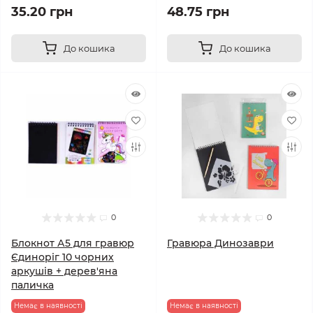
35.20 грн
48.75 грн
До кошика
До кошика
0
0
Блокнот А5 для гравюр
Гравюра Динозаври
Єдиноріг 10 чорних
аркушів + дерев'яна
паличка
Немає в наявності
Немає в наявності