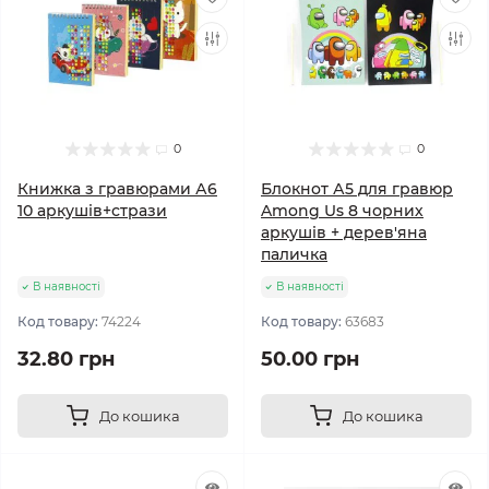
0
0
Книжка з гравюрами А6
Блокнот А5 для гравюр
10 аркушів+стрази
Among Us 8 чорних
аркушів + дерев'яна
паличка
В наявності
В наявності
Код товару:
74224
Код товару:
63683
32.80 грн
50.00 грн
До кошика
До кошика