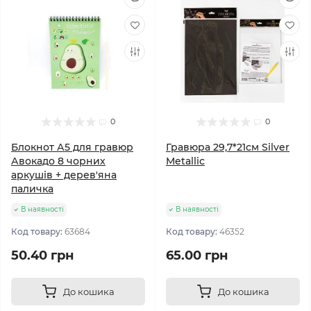
0
0
Блокнот А5 для гравюр
Гравюра 29,7*21см Silver
Авокадо 8 чорних
Metallic
аркушів + дерев'яна
паличка
В наявності
В наявності
Код товару:
63684
Код товару:
46352
50.40 грн
65.00 грн
До кошика
До кошика