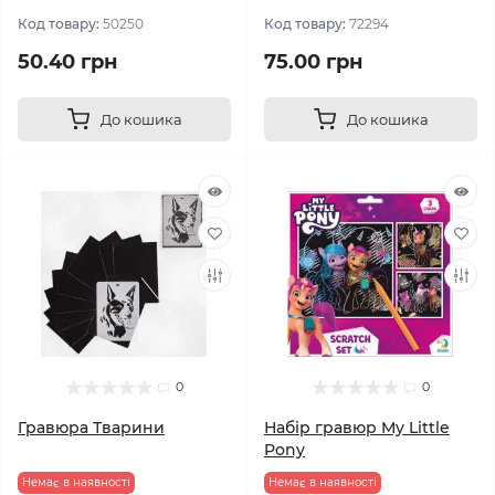
Код товару:
50250
Код товару:
72294
50.40 грн
75.00 грн
До кошика
До кошика
0
0
Гравюра Тварини
Набір гравюр My Little
Pony
Немає в наявності
Немає в наявності