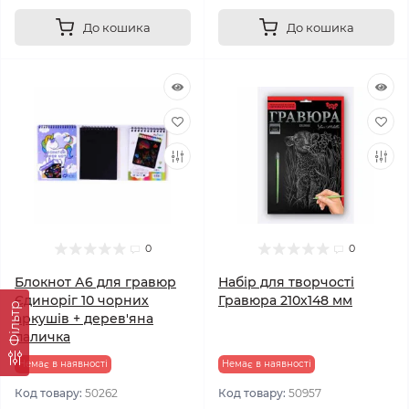
До кошика
До кошика
0
0
Блокнот А6 для гравюр
Набір для творчості
Єдиноріг 10 чорних
Гравюра 210х148 мм
Фільтр
аркушів + дерев'яна
паличка
Немає в наявності
Немає в наявності
Код товару:
50262
Код товару:
50957