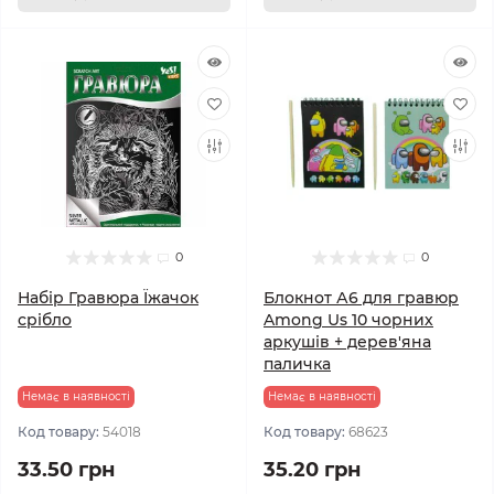
0
0
Набір Гравюра Їжачок
Блокнот А6 для гравюр
срібло
Among Us 10 чорних
аркушів + дерев'яна
паличка
Немає в наявності
Немає в наявності
Код товару:
54018
Код товару:
68623
33.50 грн
35.20 грн