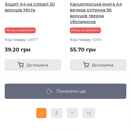
Зошит А4 на спіралі 50
Канцелярська книга А4
аркушів Міста
велика клітинка 96
аркушів тверда
обкладинка
Немає в наявності
Немає в наявності
Код товару:
48977
Код товару:
62815
39.20 грн
55.70 грн
До кошика
До кошика
Показати ще
1
2
>
>|