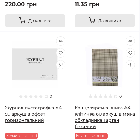
220.00 грн
11.35 грн
До кошика
До кошика
0
0
Журнал-пустографка А4
Канцелярська книга А4
50 аркушів офсет
клітинка 80 аркушів м'яка
горизонтальний
обкладинка Тартан
бежевий
Немає в наявності
Немає в наявності