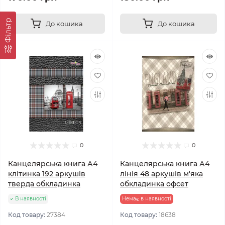
Фільтр
До кошика
До кошика
0
0
Канцелярська книга А4
Канцелярська книга А4
клітинка 192 аркушів
лінія 48 аркушів м'яка
тверда обкладинка
обкладинка офсет
В наявності
Немає в наявності
Код товару:
27384
Код товару:
18638