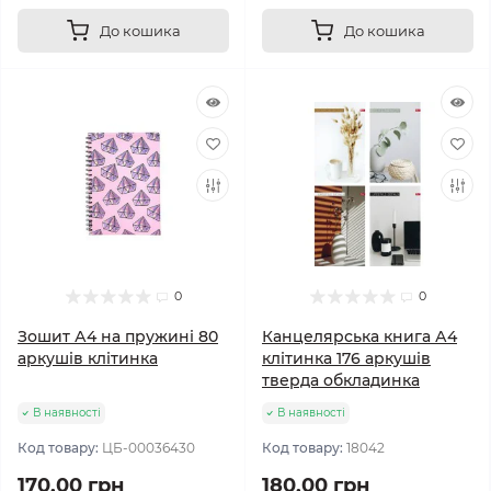
До кошика
До кошика
0
0
Зошит А4 на пружині 80
Канцелярська книга А4
аркушів клітинка
клітинка 176 аркушів
тверда обкладинка
В наявності
В наявності
Код товару:
ЦБ-00036430
Код товару:
18042
170.00 грн
180.00 грн