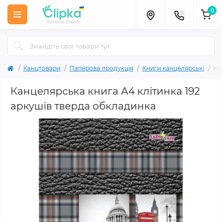
0
Канцтовари
Паперова продукція
Книги канцелярські
Ка
Канцелярська книга А4 клітинка 192
аркушів тверда обкладинка