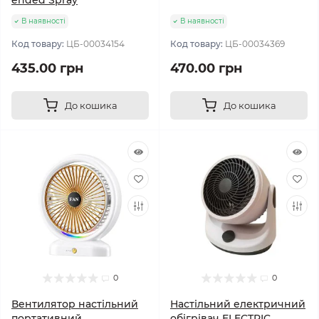
ended Spray
В наявності
В наявності
Код товару:
ЦБ-00034154
Код товару:
ЦБ-00034369
435.00 грн
470.00 грн
До кошика
До кошика
0
0
Вентилятор настільний
Настільний електричний
портативний
обігрівач ELECTRIC