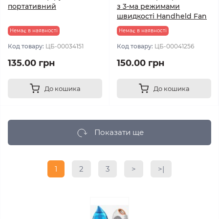
портативний
з 3-ма режимами
швидкості Handheld Fan
Немає в наявності
Немає в наявності
Код товару:
ЦБ-00034151
Код товару:
ЦБ-00041256
135.00 грн
150.00 грн
До кошика
До кошика
Показати ще
1
2
3
>
>|