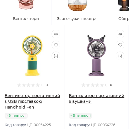
Вентилятори
Зволожувачі повітря
Обігр
0
0
Вентилятор портативний
Вентилятор портативний
з USB підставкою
з вушками
Handheld Fan
В наявності
В наявності
Код товару:
ЦБ-00034225
Код товару:
ЦБ-00034226