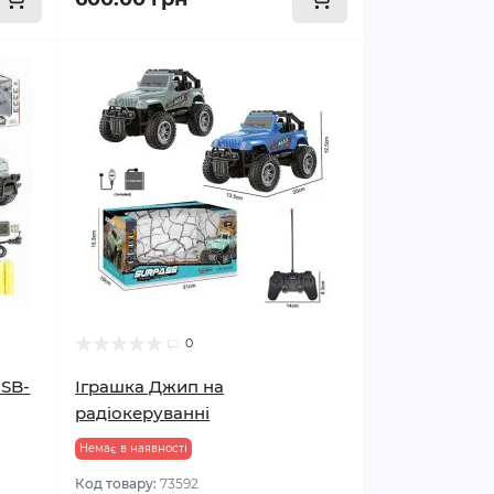
0
USB-
Іграшка Джип на
радіокеруванні
Немає в наявності
Код товару:
73592