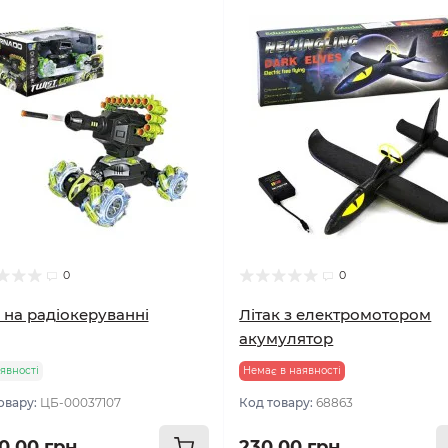
0
0
 на радіокеруванні
Літак з електромотором
акумулятор
явності
Немає в наявності
овару:
ЦБ-00037107
Код товару:
68863
00.00 грн
230.00 грн