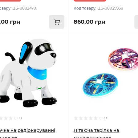
овару:
ЦБ-00024701
Код товару:
ЦБ-00029968
.00 грн
860.00 грн
0
0
чка на радіокеруванні
Літаюча тарілка на
о-песик
радіокеруванні