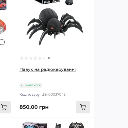
0
Павук на радіокеруванні
В наявності
Код товару:
ЦБ-00037043
850.00 грн