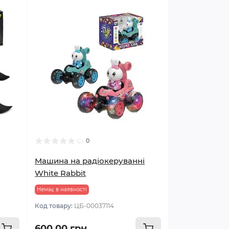
0
Машина на радіокеруванні
White Rabbit
Немає в наявності
Код товару:
ЦБ-00037114
600.00 грн