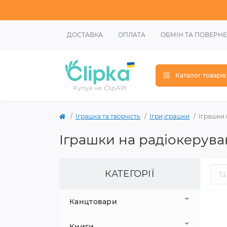
ДОСТАВКА
ОПЛАТА
ОБМІН ТА ПОВЕРН
Каталог товарів
Іграшка та творчість
Ігри,іграшки
Іграшки 
Іграшки на радіокерува
КАТЕГОРІЇ
Канцтовари
Книги
Шкільне приладдя