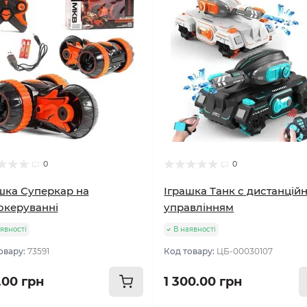
0
0
шка Суперкар на
Іграшка Танк с дистанцій
океруванні
управлінням
явності
В наявності
овару:
73591
Код товару:
ЦБ-00030107
.00 грн
1 300.00 грн