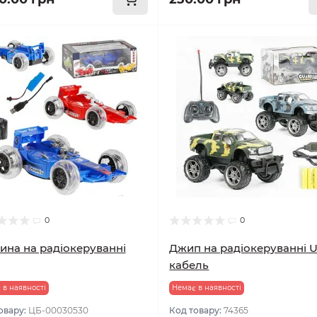
0
0
на на радіокеруванні
Джип на радіокеруванні 
кабель
 в наявності
Немає в наявності
овару:
ЦБ-00030530
Код товару:
74365