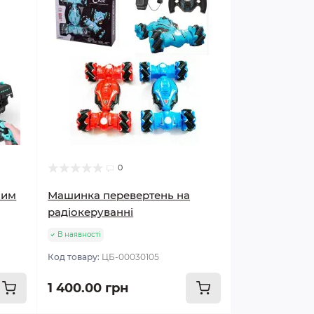
0
ним
Машинка перевертень на
радіокеруванні
В наявності
Код товару:
ЦБ-00030105
1 400.00 грн