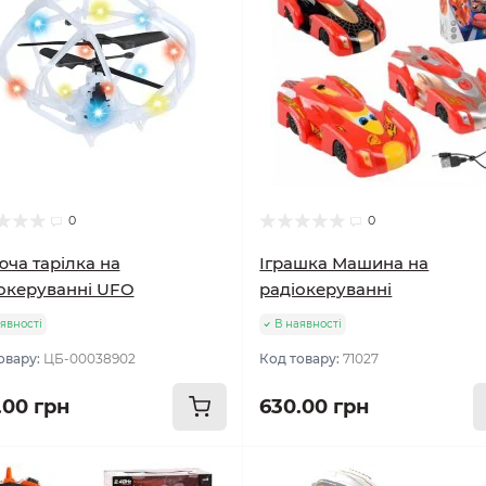
0
0
юча тарілка на
Іграшка Машина на
океруванні UFO
радіокеруванні
явності
В наявності
овару:
ЦБ-00038902
Код товару:
71027
.00 грн
630.00 грн