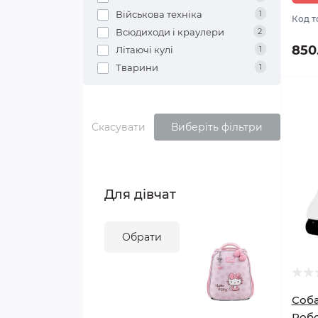
Кавомолки
Ножі кухонні
Військова техніка
1
Код т
Всюдиходи і краулери
2
Електрочайники
Столові прибори
850
Літаючі кулі
1
Тварини
1
Змішувачі
Каструлі, ковші
Заварювальні чайники
Скасувати
Виберіть фільтри
Сковороди
Посуд для зберігання
Для дівчат
Форми для випікання
Обрати
Чайники для плити
Предмети сервірування
Соба
Роб