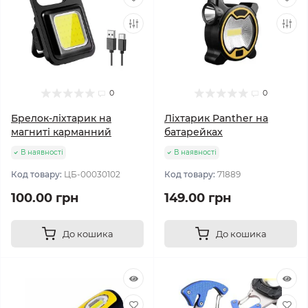
0
0
Брелок-ліхтарик на
Ліхтарик Panther на
магниті карманний
батарейках
В наявності
В наявності
Код товару:
ЦБ-00030102
Код товару:
71889
100.00 грн
149.00 грн
До кошика
До кошика