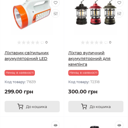
0
0
Ліхтарик-світильник
Ліхтар вуличний
акумуляторний LED
акумуляторний для
кемпінга
Немає в наявності
Немає в наявності
Код товару:
71639
Код товару:
72318
299.00 грн
300.00 грн
До кошика
До кошика