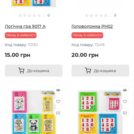
0
0
Логічна гра 9017 A
Головоломка PH02
Немає в наявності
Немає в наявності
Код товару:
72130
Код товару:
72419
15.00 грн
20.00 грн
До кошика
До кошика