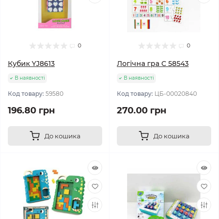
0
0
Кубик YJ8613
Логічна гра С 58543
В наявності
В наявності
Код товару:
59580
Код товару:
ЦБ-00020840
196.80 грн
270.00 грн
До кошика
До кошика