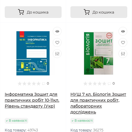
До кошика
До кошика
0
0
Інформатика Зошит для
НУШ 7 кл. Біологія Зошит
практичних робіт 10-11кл.
для практичних робіт,
Рівень стандарту (Укр)
лабораторних
досліджень
В наявності
В наявності
Код товару:
49743
Код товару:
36275