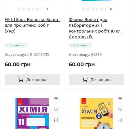
0
0
НУШ 8 кл. Біологія. Зошит
Фізика Зошит для
для проєктних робіт
лабораторних і
(Укр)
контрольних робіт 10 кл.
Сиротюк В.
В наявності
В наявності
Код товару:
ЦБ-00031713
Код товару:
64386
60.00 грн
60.00 грн
До кошика
До кошика