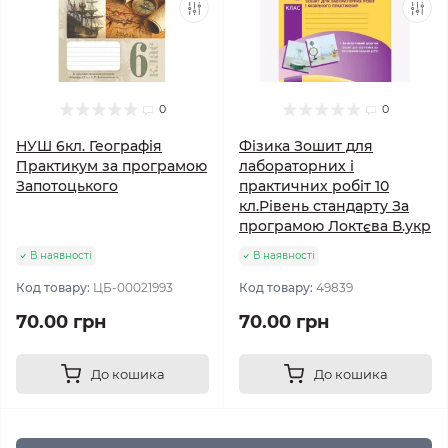
0
0
НУШ 6кл. Географія
Фізика Зошит для
Практикум за програмою
лабораторних і
Запотоцького
практичних робіт 10
кл.Рівень стандарту За
програмою Локтєва В.укр
В наявності
В наявності
Код товару:
ЦБ-00021993
Код товару:
49839
70.00 грн
70.00 грн
До кошика
До кошика