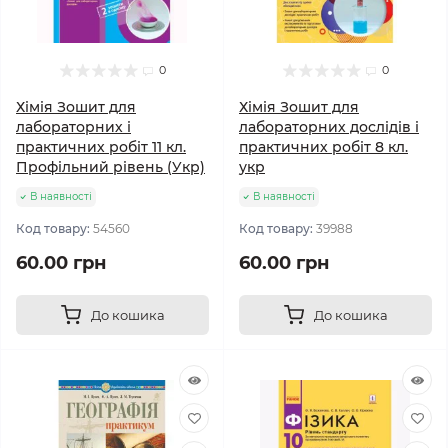
0
0
Хімія Зошит для
Хімія Зошит для
лабораторних і
лабораторних дослідів і
практичних робіт 11 кл.
практичних робіт 8 кл.
Профільний рівень (Укр)
укр
В наявності
В наявності
Код товару:
54560
Код товару:
39988
60.00 грн
60.00 грн
До кошика
До кошика