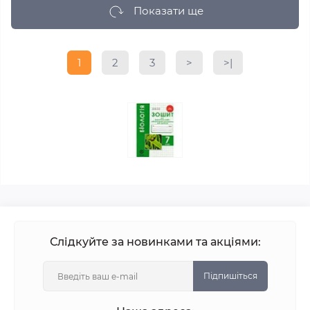
Показати ще
1
2
3
>
>|
Слідкуйте за новинками та акціями:
Підпишіться