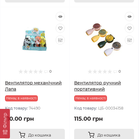
0
0
Вентилятор механічний
Вентилятор ручний
Лапа
портативний
Немає в наявності
Немає в наявності
Код товару:
74490
Код товару:
ЦБ-00034158
Фільтр
110.00 грн
115.00 грн
До кошика
До кошика