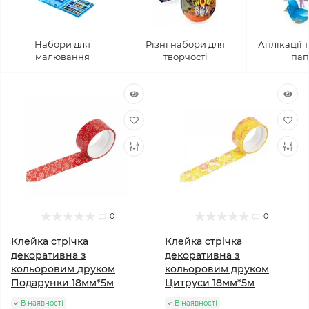
Набори для
Різні набори для
Аплікації 
малювання
творчості
пап
0
0
Клейка стрічка
Клейка стрічка
декоративна з
декоративна з
кольоровим друком
кольоровим друком
Подарунки 18мм*5м
Цитруси 18мм*5м
В наявності
В наявності