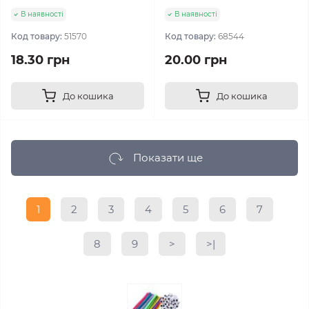
В наявності
В наявності
Код товару:
51570
Код товару:
68544
18.30 грн
20.00 грн
До кошика
До кошика
Показати ще
1
2
3
4
5
6
7
8
9
>
>|