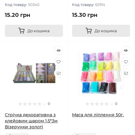
Код товару:
50340
Код товару:
62914
15.20 грн
15.30 грн
До кошика
До кошика
0
0
Стрічка декоративна з
Маса для ліплення 50г.
клейовим шаром 1,5*3м
Візерунки золоті