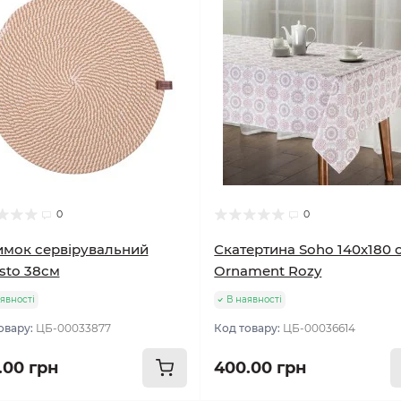
0
0
мок сервірувальний
Скатертина Soho 140х180 
sto 38см
Ornament Rozy
явності
В наявності
овару:
ЦБ-00033877
Код товару:
ЦБ-00036614
.00 грн
400.00 грн