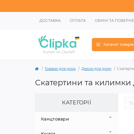
ДОСТАВКА
ОПЛАТА
ОБМІН ТА ПОВЕРН
Каталог товарів
Товари для дому
Декор для дому
Скатерти
Скатертини та килимки
КАТЕГОРІЇ
Канцтовари
Книги
Шкільне приладдя