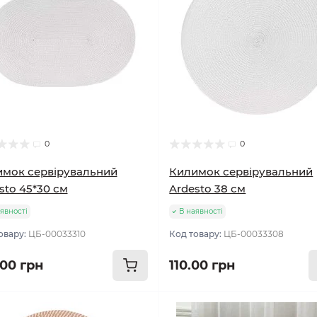
0
0
мок сервірувальний
Килимок сервірувальний
sto 45*30 см
Ardesto 38 см
явності
В наявності
овару:
ЦБ-00033310
Код товару:
ЦБ-00033308
.00 грн
110.00 грн