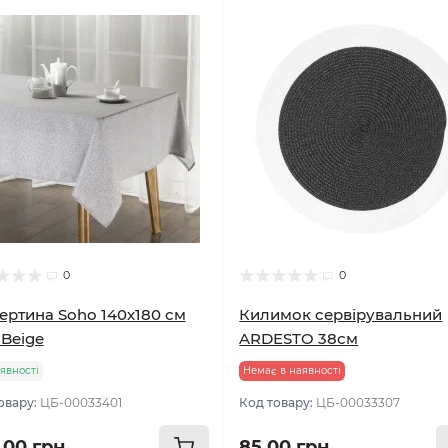
0
0
ертина Soho 140х180 см
Килимок сервірувальний
 Beige
ARDESTO 38см
явності
Немає в наявності
овару:
ЦБ-00033401
Код товару:
ЦБ-00033307
.00 грн
85.00 грн