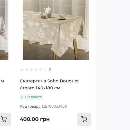
0
см
Скатертина Soho Bouquet
Cream 140х180 см
В наявності
Код товару:
ЦБ-00033400
400.00 грн