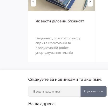
<
>
Як вести діловий блокнот?
Ведення ділового блокноту
сприяє ефективній та
продуктивній роботі,
упорядкування планів,
структурування інформації та
полегшення ..
Слідкуйте за новинками та акціями:
Підпишіться
Наша адреса: