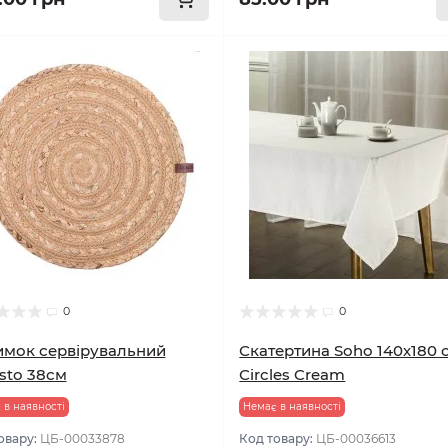
0
0
мок сервірувальний
Скатертина Soho 140х180 
sto 38см
Сircles Cream
 в наявності
Немає в наявності
овару:
ЦБ-00033878
Код товару:
ЦБ-00036613