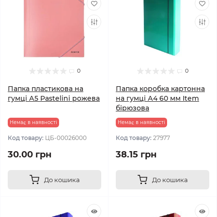
0
0
Папка пластикова на
Папка коробка картонна
гумці А5 Pastelini рожева
на гумці А4 60 мм Item
бірюзова
Немає в наявності
Немає в наявності
Код товару:
ЦБ-00026000
Код товару:
27977
30.00 грн
38.15 грн
До кошика
До кошика