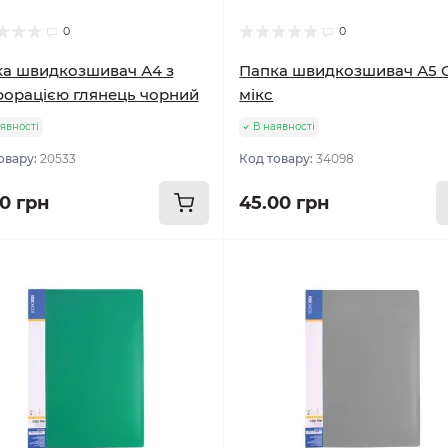
0
0
а швидкозшивач А4 з
Папка швидкозшивач А5 C
орацією глянець чорний
мікс
явності
В наявності
овару:
20533
Код товару:
34098
00 грн
45.00 грн