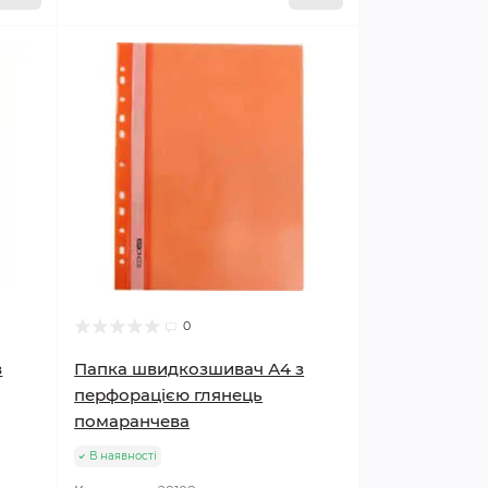
0
з
Папка швидкозшивач А4 з
перфорацією глянець
помаранчева
В наявності