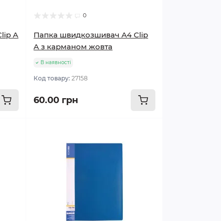
0
lip A
Папка швидкозшивач А4 Clip
A з карманом жовта
В наявності
Код товару:
27158
60.00 грн