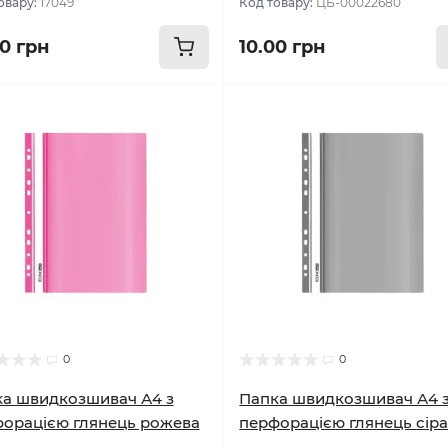
овару:
17049
Код товару:
ЦБ-00022680
00 грн
10.00 грн
0
0
а швидкозшивач А4 з
Папка швидкозшивач А4 
орацією глянець рожева
перфорацією глянець сір