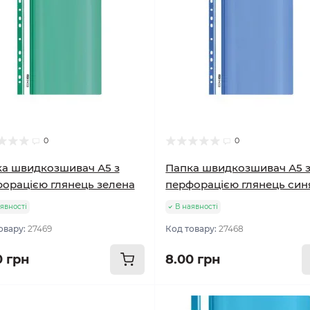
0
0
а швидкозшивач А5 з
Папка швидкозшивач А5 
орацією глянець зелена
перфорацією глянець син
явності
В наявності
овару:
27469
Код товару:
27468
0 грн
8.00 грн