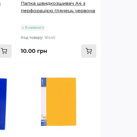
з
Папка швидкозшивач А4 з
перфорацією глянець червона
В наявності
Код товару:
18440
10.00 грн