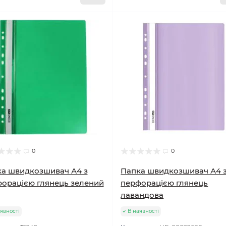
0
0
а швидкозшивач А4 з
Папка швидкозшивач А4 
орацією глянець зелений
перфорацією глянець
лавандова
явності
В наявності