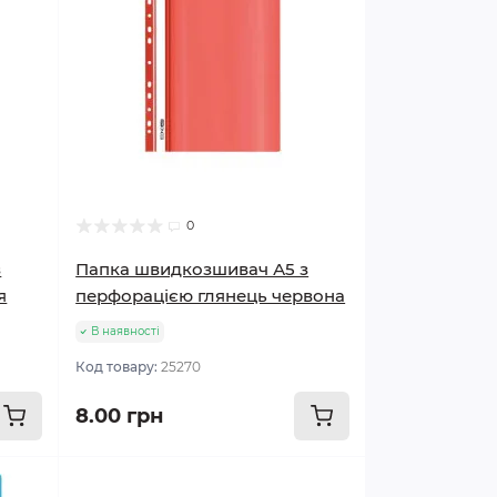
0
з
Папка швидкозшивач А5 з
я
перфорацією глянець червона
В наявності
Код товару:
25270
8.00 грн