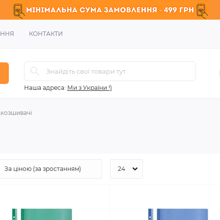
ЕННЯ
КОНТАКТИ
Наша адреса:
Ми з України !)
козшивачі