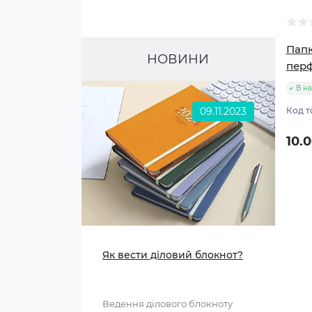
Мусорні контейнери
Мильні бульбашки
Папк
НОВИНИ
перф
В на
09.11.2023
Код т
10.
Як вести діловий блокнот?
Ведення ділового блокноту