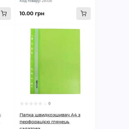
Код товару:
28108
10.00 грн
0
з
Папка швидкозшивач А4 з
а
перфорацією глянець
салатова