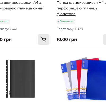
а швидкозшивач А4 з
Папка швидкозшивач А4 
орацією глянець синій
перфорацією глянець
фіолетова
явності
В наявності
овару:
18441
Код товару:
18439
00 грн
10.00 грн