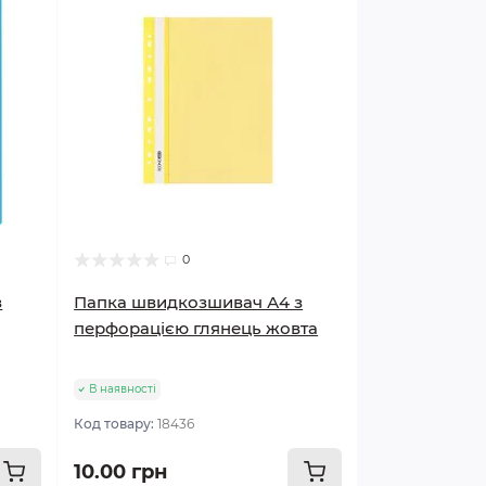
0
з
Папка швидкозшивач А4 з
перфорацією глянець жовта
В наявності
Код товару:
18436
10.00 грн