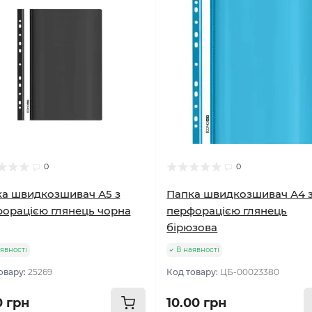
0
0
а швидкозшивач А5 з
Папка швидкозшивач А4 
орацією глянець чорна
перфорацією глянець
бірюзова
явності
В наявності
овару:
25269
Код товару:
ЦБ-00023380
0 грн
10.00 грн