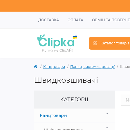
ДОСТАВКА
ОПЛАТА
ОБМІН ТА ПОВЕРН
Каталог товарів
Канцтовари
Папки, системи архівації
Швид
Швидкозшивачі
КАТЕГОРІЇ
Канцтовари
Шкільне приладдя