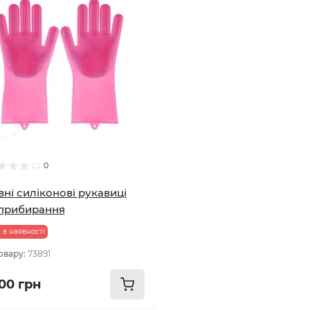
0
вні силіконові рукавиці
прибирання
 в наявності
овару:
73891
.00 грн