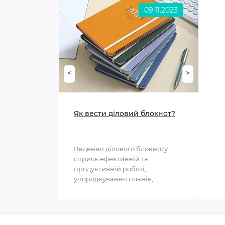
09.11.2023
<
>
Як вести діловий блокнот?
Ведення ділового блокноту
сприяє ефективній та
продуктивній роботі,
упорядкування планів,
структурування інформації та
полегшення ..