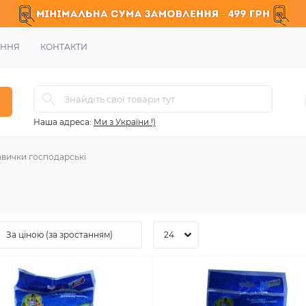
ЕННЯ
КОНТАКТИ
Наша адреса:
Ми з України !)
вички господарські
і