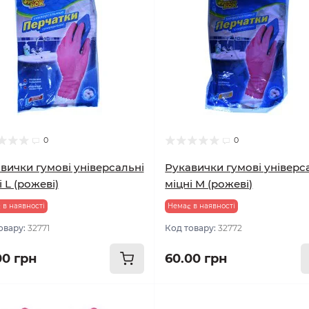
0
0
вички гумові універсальні
Рукавички гумові універс
і L (рожеві)
міцні M (рожеві)
 в наявності
Немає в наявності
овару:
32771
Код товару:
32772
00 грн
60.00 грн