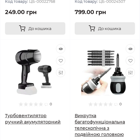
Код товару:
ЦБ-00022768
Код товару:
ЦБ-00024507
249.00 грн
799.00 грн
До кошика
До кошика
0
0
Турбовентилятор
Викрутка
ручний акумуляторний
багатофункціональна
телескопічна з
подвійною головкою