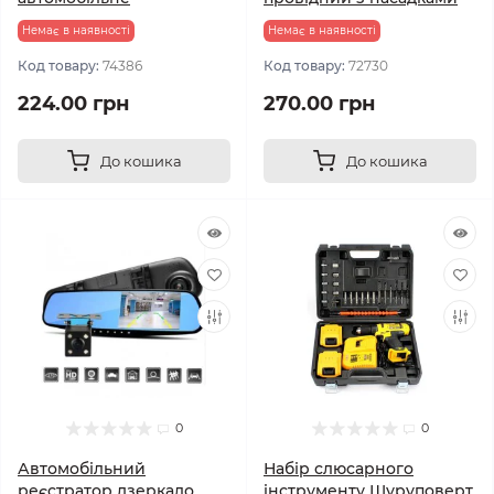
Немає в наявності
Немає в наявності
Код товару:
74386
Код товару:
72730
224.00 грн
270.00 грн
До кошика
До кошика
0
0
Автомобільний
Набір слюсарного
реєстратор дзеркало
інструменту Шуруповерт