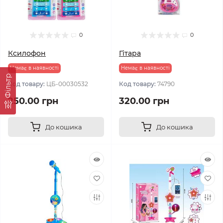
0
0
Ксилофон
Гітара
Немає в наявності
Немає в наявності
Фільтр
Код товару:
ЦБ-00030532
Код товару:
74790
250.00 грн
320.00 грн
До кошика
До кошика