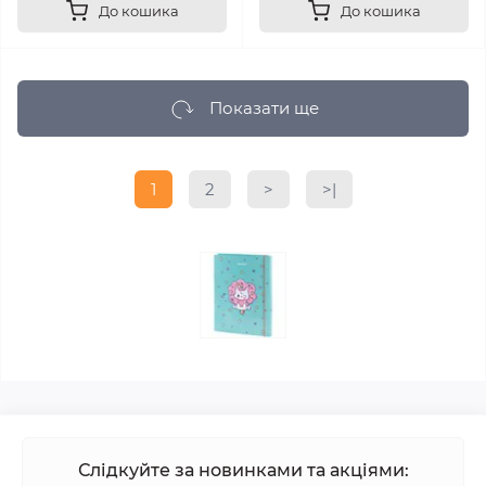
До кошика
До кошика
Показати ще
1
2
>
>|
Слідкуйте за новинками та акціями: