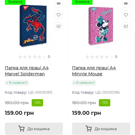
Знижка
Знижка
0
0
Папка для праці А4
Папка для праці А4
Marvel Spiderman
Minnie Mouse
В наявності
В наявності
Код товару:
ЦБ-00030915
Код товару:
ЦБ-00030916
180.00 грн
180.00 грн
-12%
-12%
159.00 грн
159.00 грн
До кошика
До кошика