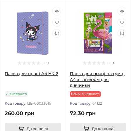
0
0
Папка для праці А4 HK-2
Папка для праці на гумці
А4 з глітером для
дівчинки
В наявності
Немає в наявності
Код товару:
ЦБ-00033016
Код товару:
64122
260.00 грн
72.30 грн
До кошика
До кошика