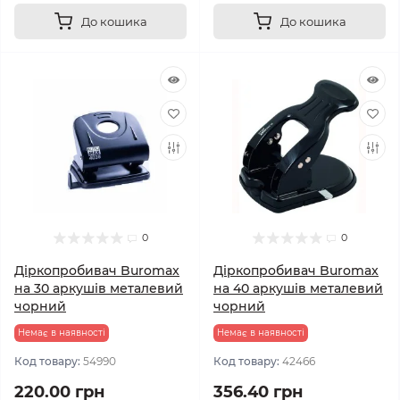
До кошика
До кошика
0
0
Діркопробивач Buromax
Діркопробивач Buromax
на 30 аркушів металевий
на 40 аркушів металевий
чорний
чорний
Немає в наявності
Немає в наявності
Код товару:
54990
Код товару:
42466
220.00 грн
356.40 грн