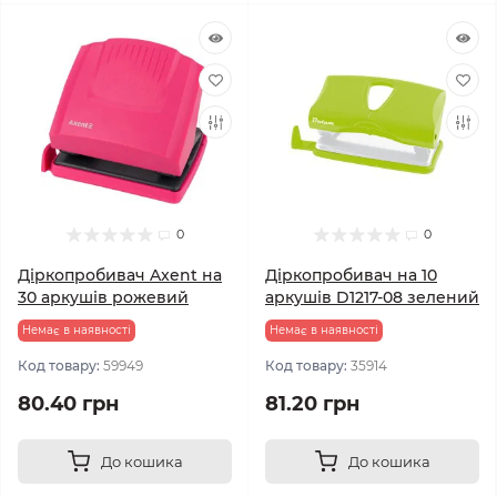
0
0
Діркопробивач Axent на
Діркопробивач на 10
30 аркушів рожевий
аркушів D1217-08 зелений
Немає в наявності
Немає в наявності
Код товару:
59949
Код товару:
35914
80.40 грн
81.20 грн
До кошика
До кошика