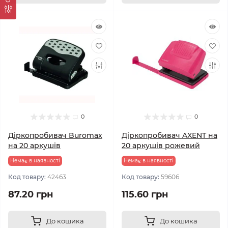
0
0
Діркопробивач Buromax
Дiркопробивач AXENT на
на 20 аркушів
20 аркушів рожевий
Немає в наявності
Немає в наявності
Код товару:
42463
Код товару:
59606
87.20 грн
115.60 грн
До кошика
До кошика