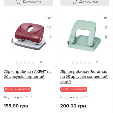
До кошика
До кошика
0
0
Дiркопробивач AXENT на
Діркопробивач Buromax
20 аркушів червоний
на 25 аркушів металевий
сірий
Немає в наявності
Немає в наявності
Код товару:
67454
Код товару:
42465
155.00 грн
200.00 грн