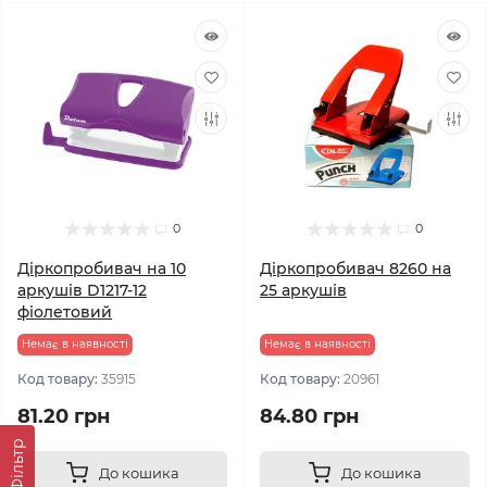
0
0
Діркопробивач на 10
Діркопробивач 8260 на
аркушів D1217-12
25 аркушів
фіолетовий
Немає в наявності
Немає в наявності
Код товару:
35915
Код товару:
20961
81.20 грн
84.80 грн
Фільтр
До кошика
До кошика