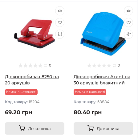
0
0
Діркопробивач 8250 на
Дiркопробивач Axent на
20 аркушів
30 аркушів блакитний
Немає в наявності
Немає в наявності
Код товару:
18204
Код товару:
58884
69.20 грн
80.40 грн
До кошика
До кошика