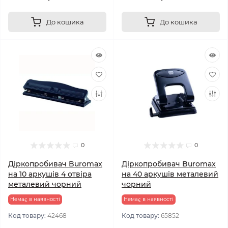
До кошика
До кошика
0
0
Діркопробивач Buromax
Діркопробивач Buromax
на 10 аркушів 4 отвіра
на 40 аркушів металевий
металевий чорний
чорний
Немає в наявності
Немає в наявності
Код товару:
42468
Код товару:
65852