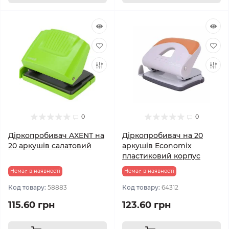
0
0
Дiркопробивач AXENT на
Дiркопробивач на 20
20 аркушів салатовий
аркушів Economix
пластиковий корпус
Немає в наявності
Немає в наявності
Код товару:
58883
Код товару:
64312
115.60 грн
123.60 грн