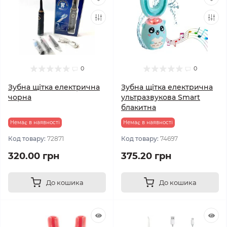
0
0
Зубна щітка електрична
Зубна щітка електрична
чорна
ультразвукова Smart
блакитна
Немає в наявності
Немає в наявності
Код товару:
72871
Код товару:
74697
320.00 грн
375.20 грн
До кошика
До кошика