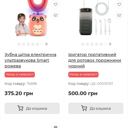
0
0
Зубна щітка електрична
Іригатор портативний
ультразвукова Smart
для ротовох порожнини
рожева
чорний
Немає в наявності
Немає в наявності
Код товару:
74698
Код товару:
ЦБ-00030101
375.20 грн
500.00 грн
До кошика
До кошика