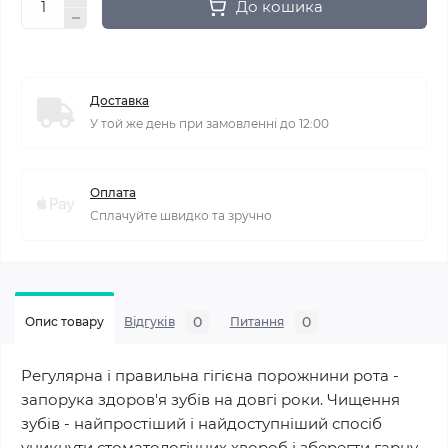
До кошика
Доставка
У той же день при замовленні до 12:00
Оплата
Сплачуйте швидко та зручно
0
0
Опис товару
Відгуків
Питання
Регулярна і правильна гігієна порожнини рота -
запорука здоров'я зубів на довгі роки. Чищення
зубів - найпростіший і найдоступніший спосіб
уникнути стоматологічних хвороб і зберегти гарну