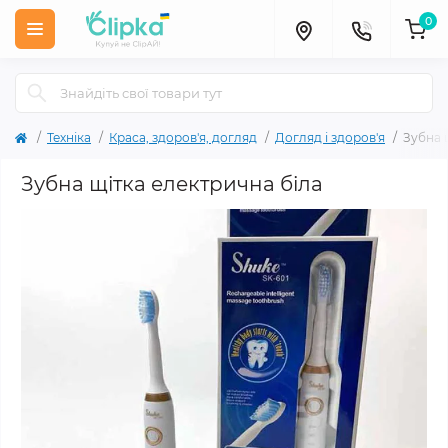
0
Техніка
Краса, здоров'я, догляд
Догляд і здоров'я
Зубна 
Зубна щітка електрична біла