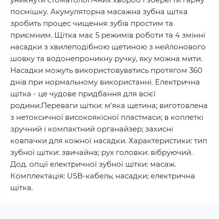
посмішку. Акумуляторна масажна зубна щітка
зробить процес чищення зубів простим та
приємним. Щітка має 5 режимів роботи та 4 змінні
насадки з хвилеподібною щетиною з нейлонового
шовку та водонепроникну ручку, яку можна мити.
Насадки можуть використовуватись протягом 360
днів при нормальному використанні. Електрична
щітка - це чудове придбання для всієї
родини.Переваги щітки: м'яка щетина; виготовлена
з нетоксичної високоякісної пластмаси; в коплеткі
зручний і компактний органайзер; захисні
ковпачки для кожної насадки. Характеристики: тип
зубної щітки: звичайна; рух головки: вібруючий.
Дод. опції електричної зубної щітки: масаж.
Комплектація: USB-кабель; насадки; електрична
щітка.