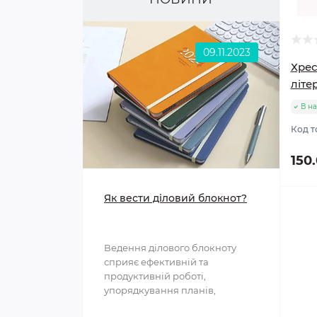
09.11.2023
Хрес
літе
В на
Код т
150
Як вести діловий блокнот?
Ведення ділового блокноту
сприяє ефективній та
продуктивній роботі,
упорядкування планів,
структурування інформації та