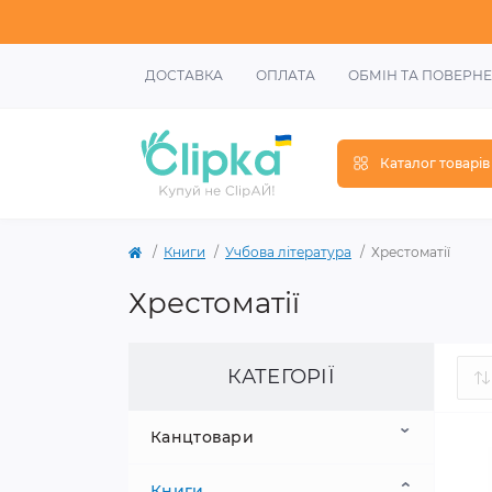
ДОСТАВКА
ОПЛАТА
ОБМІН ТА ПОВЕРН
Каталог товарів
Книги
Учбова література
Хрестоматії
Хрестоматії
КАТЕГОРІЇ
Канцтовари
Книги
Шкільне приладдя