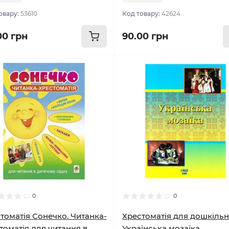
овару:
53610
Код товару:
42624
00 грн
90.00 грн
0
0
томатія Сонечко. Читанка-
Хрестоматія для дошкільн
томатія для читання в
Українська мозаїка