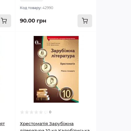
Код товару:
42990
90.00 грн
0
ят
Хрестоматія Зарубіжна
література 10 кл Кадоб'янська