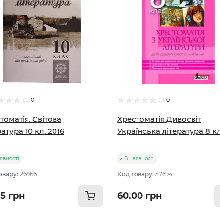
0
0
томатія. Світова
Хрестоматія Дивосвіт
ратура 10 кл. 2016
Українська література 8 кл
явності
В наявності
овару:
26966
Код товару:
57694
65 грн
60.00 грн