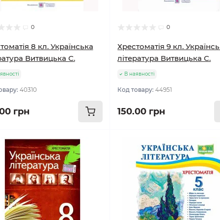
0
0
томатія 8 кл. Українська
Хрестоматія 9 кл. Українс
ратура Витвицька С.
література Витвицька С.
явності
В наявності
овару:
40310
Код товару:
44951
.00 грн
150.00 грн