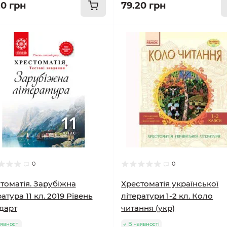
20 грн
79.20 грн
0
0
томатія. Зарубіжна
Хрестоматія української
ратура 11 кл. 2019 Рівень
літератури 1-2 кл. Коло
дарт
читання (укр)
явності
В наявності