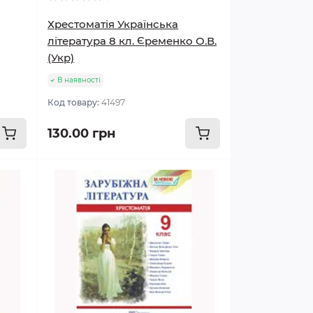
Хрестоматія Українська
література 8 кл. Єременко О.В.
(Укр)
В наявності
Код товару:
41497
130.00 грн