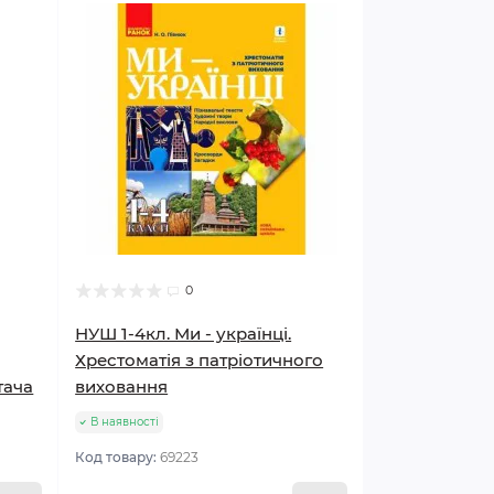
0
НУШ 1-4кл. Ми - українці.
Хрестоматія з патріотичного
тача
виховання
В наявності
Код товару:
69223