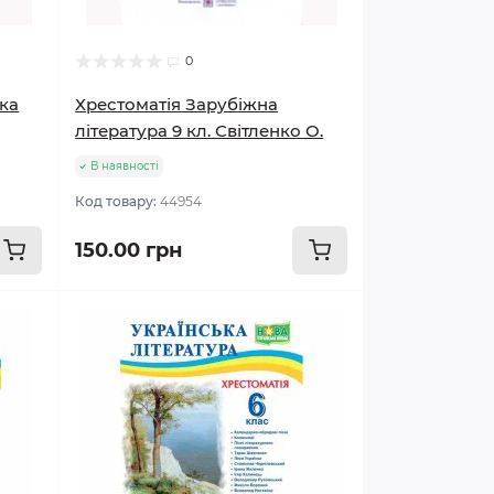
0
ька
Хрестоматія Зарубіжна
література 9 кл. Світленко О.
В наявності
Код товару:
44954
150.00 грн