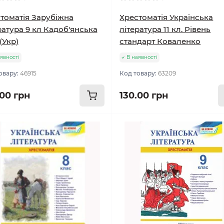
томатія Зарубіжна
Хрестоматія Українська
ратура 9 кл Кадоб'янська
література 11 кл. Рівень
(Укр)
стандарт Коваленко
явності
В наявності
овару:
46915
Код товару:
63209
.00 грн
130.00 грн