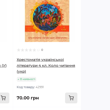
0
Хрестоматія української
 (У)
літератури 4 кл. Коло читання
(укр)
В наявності
Код товару:
42991
70.00 грн