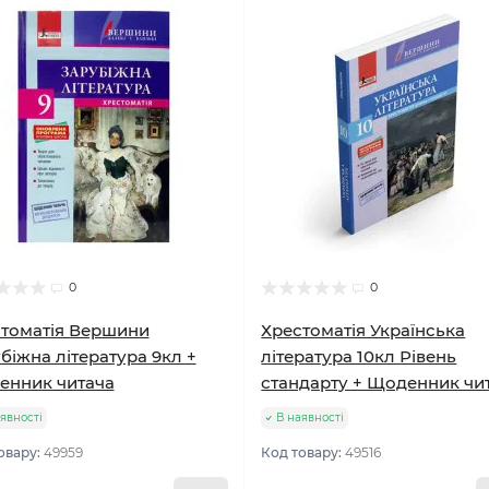
0
0
томатія Вершини
Хрестоматія Українська
біжна література 9кл +
література 10кл Рівень
енник читача
стандарту + Щоденник чи
явності
В наявності
овару:
49959
Код товару:
49516