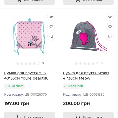
0
0
Сумка для взуття YES
Сумка для взуття Smart
40*35см You`re beautiful
41*36см Meow
В наявності
В наявності
Код товару:
ЦБ-00026076
Код товару:
ЦБ-00031385
197.00 грн
200.00 грн
До кошика
До кошика