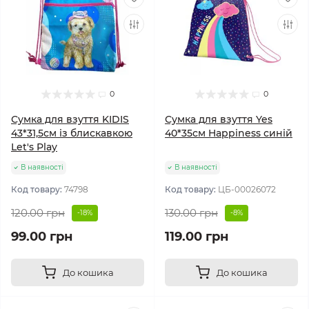
0
0
Сумка для взуття KIDIS
Сумка для взуття Yes
43*31,5см із блискавкою
40*35см Happiness синій
Let's Play
В наявності
В наявності
Код товару:
74798
Код товару:
ЦБ-00026072
120.00 грн
130.00 грн
-18%
-8%
99.00 грн
119.00 грн
До кошика
До кошика