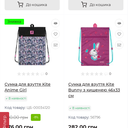
До кошика
До кошика
Знижка
0
0
Сумка для взуття Kite
Сумка для взуття Kite
Anime Girl
Bunny з кишенею 46х33
см
В наявності
Код товару:
ЦБ-00034120
В наявності
300.00 грн
Код товару:
56796
Фільтр
-8%
276.00 грн
282.00 грн