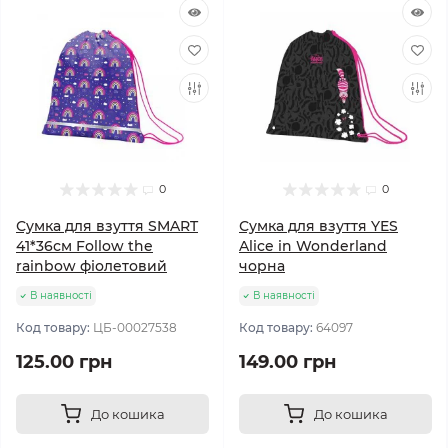
0
0
Сумка для взуття SMART
Сумка для взуття YES
41*36см Follow the
Alice in Wonderland
rainbow фіолетовий
чорна
В наявності
В наявності
Код товару:
ЦБ-00027538
Код товару:
64097
125.00 грн
149.00 грн
До кошика
До кошика