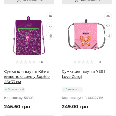
0
0
Сумка для взуття Kite з
Сумка для взуття YES I
кишенею Lovely Sophie
Love Corgi
46х33 см
В наявності
В наявності
Код товару:
56803
Код товару:
ЦБ-00034186
245.60 грн
249.00 грн