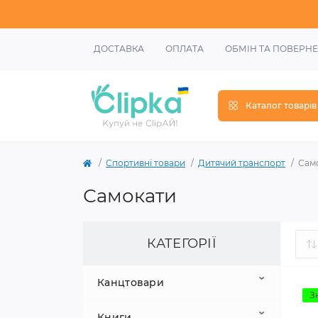
ДОСТАВКА
ОПЛАТА
ОБМІН ТА ПОВЕРН
Каталог товарів
Спортивні товари
Дитячий транспорт
Сам
Самокати
КАТЕГОРІЇ
Канцтовари
З
Книги
Шкільне приладдя