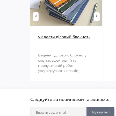
<
>
Як вести діловий блокнот?
Ведення ділового блокноту
сприяє ефективній та
продуктивній роботі,
упорядкування планів,
структурування інформації та
полегшення ..
Слідкуйте за новинками та акціями:
Підпишіться