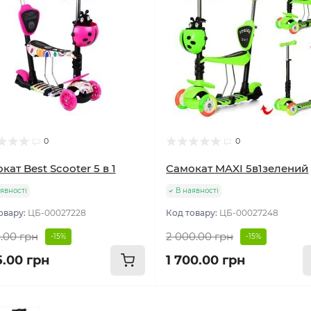
0
0
кат Best Scooter 5 в 1
Самокат MAXI 5в1зелений
явності
В наявності
овару:
ЦБ-00027228
Код товару:
ЦБ-00027248
0.00 грн
2 000.00 грн
-15%
-15%
5.00 грн
1 700.00 грн