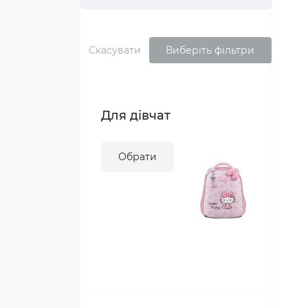
Ламінування,брошурування
Скасувати
Виберіть фільтри
Для дівчат
Обрати