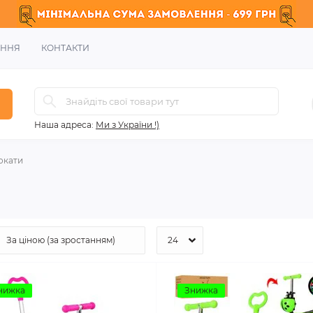
ЕННЯ
КОНТАКТИ
Наша адреса:
Ми з України !)
окати
нижка
Знижка