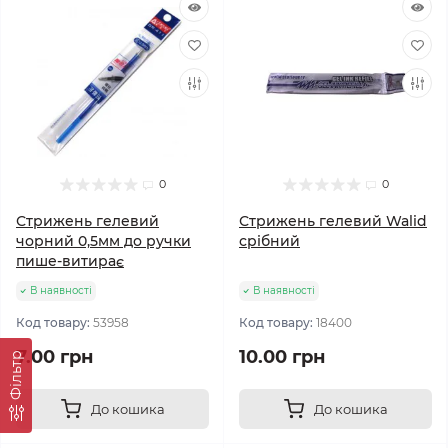
0
0
Стрижень гелевий
Стрижень гелевий Walid
чорний 0,5мм до ручки
срібний
пише-витирає
В наявності
В наявності
Код товару:
53958
Код товару:
18400
7.00 грн
10.00 грн
Фільтр
До кошика
До кошика