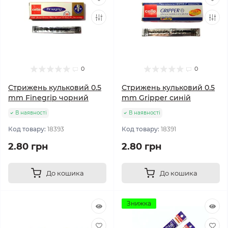
0
0
Стрижень кульковий 0.5
Стрижень кульковий 0.5
mm Finegrip чорний
mm Gripper синій
В наявності
В наявності
Код товару:
18393
Код товару:
18391
2.80 грн
2.80 грн
До кошика
До кошика
Знижка