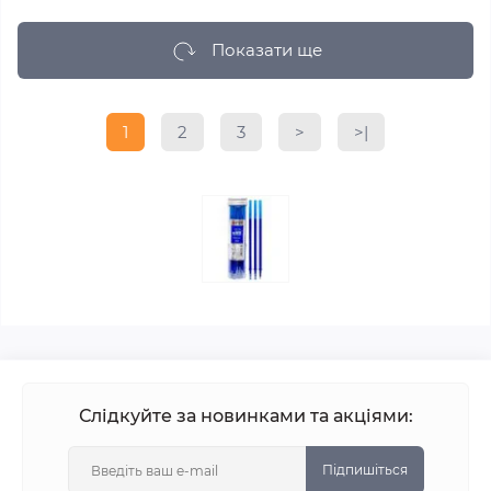
Показати ще
1
2
3
>
>|
Слідкуйте за новинками та акціями:
Підпишіться