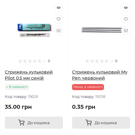
0
0
Стрижень кульковий
Стрижень кульковий My
Pilot 0,5 мм синій
Pen червоний
В наявності
Немає в наявності
Код товару:
19628
Код товару:
19058
35.00 грн
0.35 грн
До кошика
До кошика