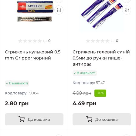
0
0
Стрижень кульковий 0.5
Стрижень гелевий синій
mm Gripper чорний
0,5мм до ручки пише-
витирає
В наявності
Код товару:
51147
В наявності
4.99 грн
Код товару:
19064
-10%
2.80 грн
4.49 грн
До кошика
До кошика