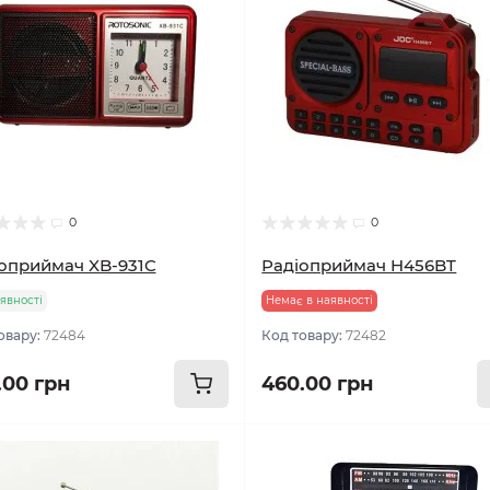
0
0
оприймач XB-931C
Радіоприймач H456BT
явності
Немає в наявності
овару:
72484
Код товару:
72482
.00 грн
460.00 грн