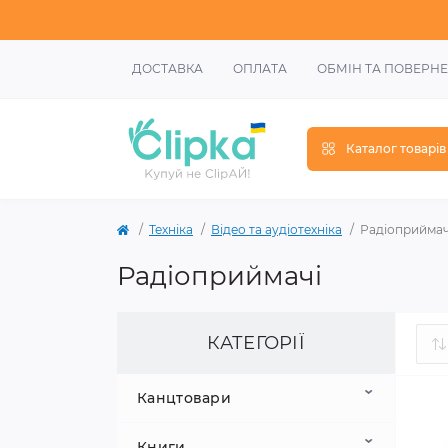
ДОСТАВКА
ОПЛАТА
ОБМІН ТА ПОВЕРН
Каталог товарів
Техніка
Відео та аудіотехніка
Радіоприймач
Радіоприймачі
КАТЕГОРІЇ
Канцтовари
Книги
Шкільне приладдя