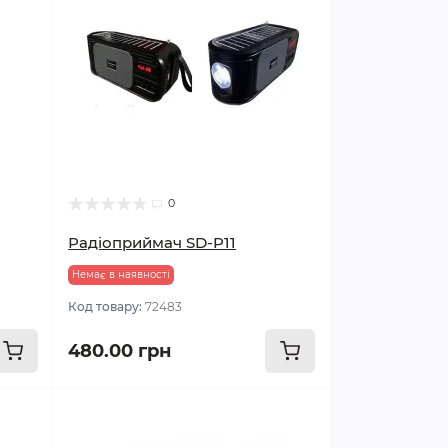
0
Радіоприймач SD-P11
Немає в наявності
Код товару:
72483
480.00 грн