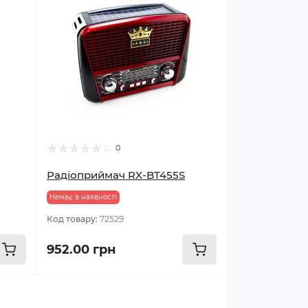
0
Радіоприймач RX-BT455S
Немає в наявності
Код товару:
72529
952.00 грн