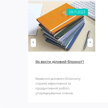
Посуд для зберігання
09.11.2023
Форми для випікання
Чайники для плити
<
>
Предмети сервірування
Мусорні контейнери
Як вести діловий блокнот?
Ведення ділового блокноту
сприяє ефективній та
продуктивній роботі,
упорядкування планів,
структурування інформації та
полегшення ..