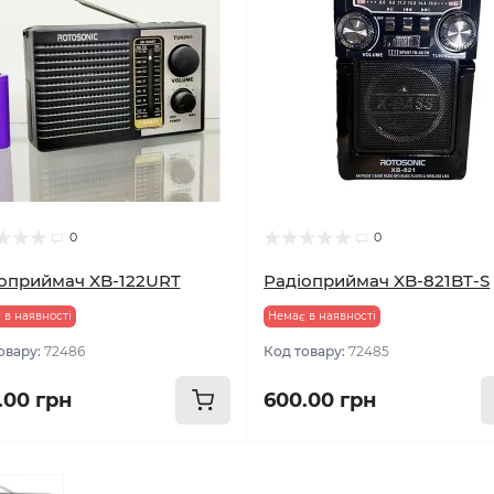
0
0
оприймач XB-122URT
Радіоприймач XB-821BT-S
 в наявності
Немає в наявності
овару:
72486
Код товару:
72485
.00 грн
600.00 грн