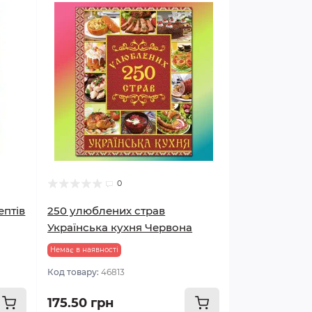
0
ептів
250 улюблених страв
Українська кухня Червона
Немає в наявності
Код товару:
46813
175.50 грн