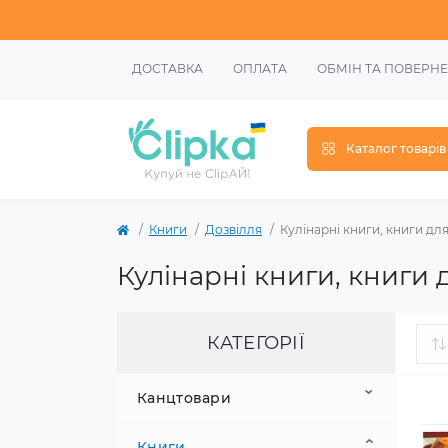
ДОСТАВКА
ОПЛАТА
ОБМІН ТА ПОВЕРН
Каталог товарів
Книги
Дозвілля
Кулінарні книги, книги дл
Кулінарні книги, книги 
КАТЕГОРІЇ
Канцтовари
Книги
Шкільне приладдя