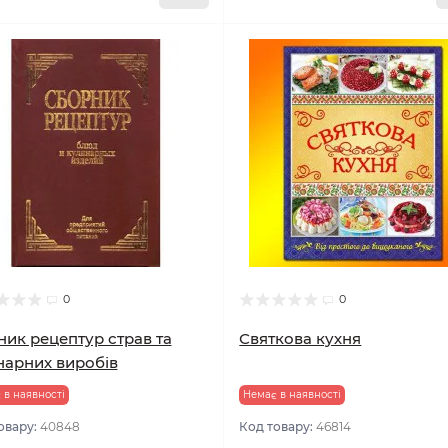
0
0
ник рецептур страв та
Святкова кухня
нарних виробів
 в наявності
Немає в наявності
овару:
40848
Код товару:
46814