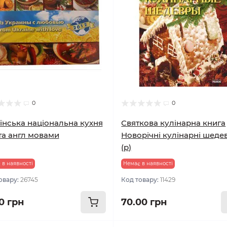
0
0
їнська національна кухня
Святкова кулінарна книга
та англ мовами
Новорічні кулінарні шеде
(р)
 в наявності
Немає в наявності
овару:
26745
Код товару:
11429
0 грн
70.00 грн