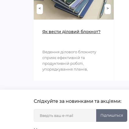
Іграшки-антистрес
<
>
Предмети сервірування
Іграшки що світяться
Мусорні контейнери
Як вести діловий блокнот?
Мильні бульбашки
Ведення ділового блокноту
сприяє ефективній та
продуктивній роботі,
упорядкування планів,
структурування інформації та
полегшення ..
Слідкуйте за новинками та акціями:
Підпишіться