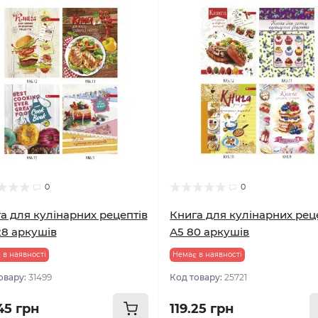
0
0
а для кулінарних рецептів
Книга для кулінарних рец
28 аркушів
А5 80 аркушів
 в наявності
Немає в наявності
овару:
31499
Код товару:
25721
45 грн
119.25 грн