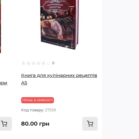
0
Книга для кулінарних рецептів
ври
А5
Немає в наявності
Код товару:
27559
80.00 грн