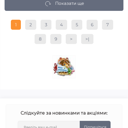
Показати ще
1
2
3
4
5
6
7
8
9
>
>|
Слідкуйте за новинками та акціями:
Підпишіться