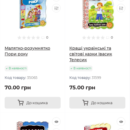
0
0
Малятко-розумнятко
Кращі українські та
Пори року
світові казки Івасик
Телесик
В наявності
В наявності
Код товару:
35065
Код товару:
31599
70.00 грн
75.00 грн
До кошика
До кошика