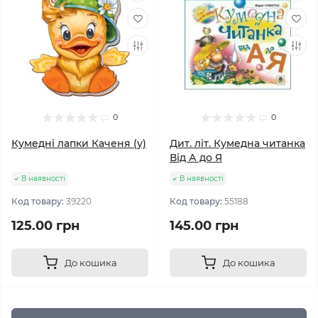
0
0
Кумедні лапки Каченя (у)
Дит. літ. Кумедна читанка
Від А до Я
В наявності
В наявності
Код товару:
39220
Код товару:
55188
125.00 грн
145.00 грн
До кошика
До кошика