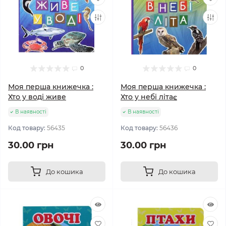
0
0
Моя перша книжечка :
Моя перша книжечка :
Хто у воді живе
Хто у небі літає
В наявності
В наявності
Код товару:
56435
Код товару:
56436
30.00 грн
30.00 грн
До кошика
До кошика