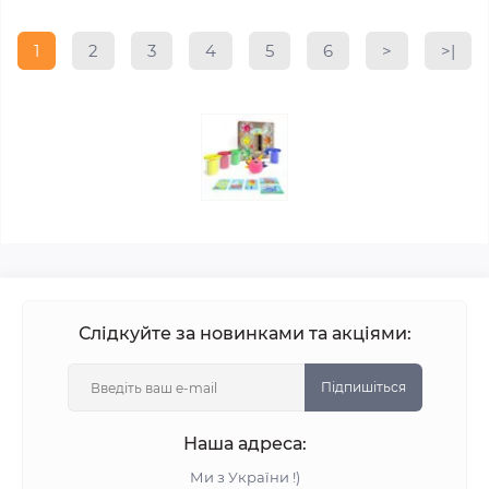
1
2
3
4
5
6
>
>|
Слідкуйте за новинками та акціями:
Підпишіться
Наша адреса:
Ми з України !)