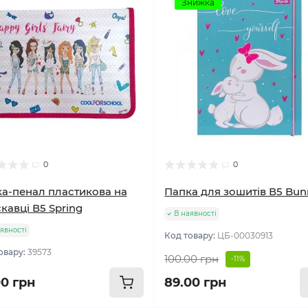
Знижка
0
0
а-пенал пластикова на
Папка для зошитів В5 Bun
кавці В5 Spring
В наявності
явності
Код товару:
ЦБ-00030913
овару:
39573
100.00 грн
-11%
00 грн
89.00 грн