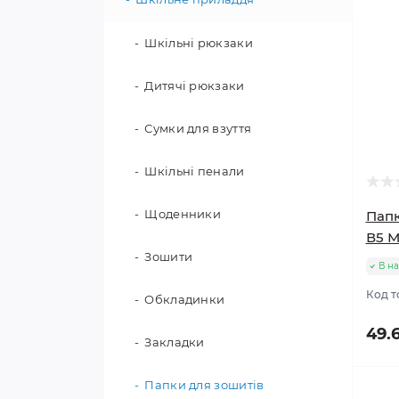
Шкільні рюкзаки
Дитячі рюкзаки
Сумки для взуття
Шкільні пенали
Щоденники
Папк
В5 М
Зошити
В на
Код т
Обкладинки
49.
Закладки
Папки для зошитів