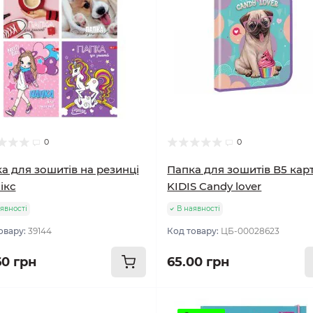
0
0
а для зошитів на резинці
Папка для зошитів В5 кар
ікс
KIDIS Candy lover
явності
В наявності
овару:
39144
Код товару:
ЦБ-00028623
60 грн
65.00 грн