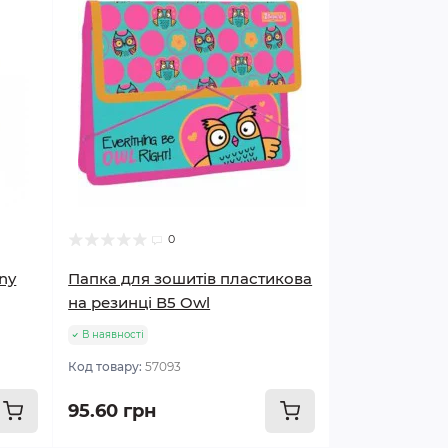
0
ny
Папка для зошитів пластикова
на резинці В5 Owl
В наявності
Код товару:
57093
95.60 грн