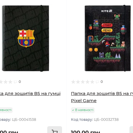
0
0
а для зошитів В5 на гумці
Папка для зошитів В5 на г
Pixel Game
явності
В наявності
овару:
ЦБ-00041538
Код товару:
ЦБ-00032738
.00 грн
100.00 грн