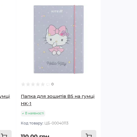
0
умці
Папка для зошитів В5 на гумці
HK-1
В наявності
Код товару:
ЦБ-00040113
110.00 грн