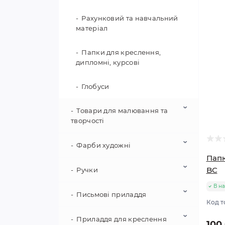
Рахунковий та навчальний
матеріал
Папки для креслення,
дипломні, курсові
Глобуси
Товари для малювання та
творчості
Фарби художні
Альбоми для малювання
Папк
Кольорові олівці
BC
Ручки
Фарби гуашеві
В на
Картон та папір
Акварельні фарби
Письмові приладдя
Ручки кулькові
Код т
Фломастери
Акрилові фарби
Ручки гелеві
Приладдя для креслення
Олівці графітні
100