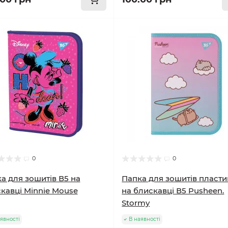
0
0
а для зошитів В5 на
Папка для зошитів пласт
кавці Minnie Mouse
на блискавці В5 Pusheen.
Stormy
явності
В наявності