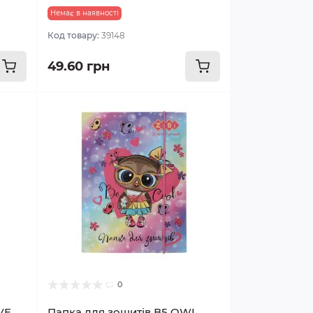
Немає в наявності
Код товару:
39148
49.60 грн
0
VE
Папка для зошитів В5 OWL