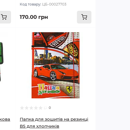
Код товару:
ЦБ-00027703
170.00 грн
0
икова
Папка для зошитів на резинці
В5 для хлопчиків