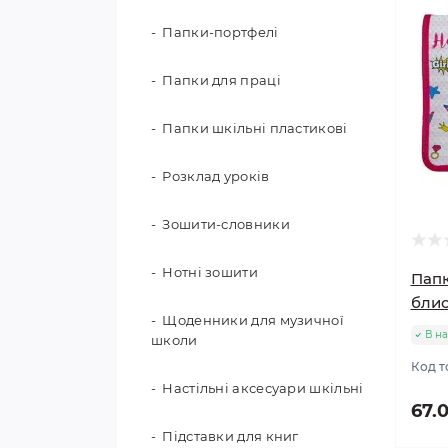
Папки-портфелі
Папки для праці
Папки шкільні пластикові
Розклад уроків
Зошити-словники
Нотні зошити
Папк
блис
Щоденники для музичної
В на
школи
Код т
Настільні аксесуари шкільні
67.
Підставки для книг