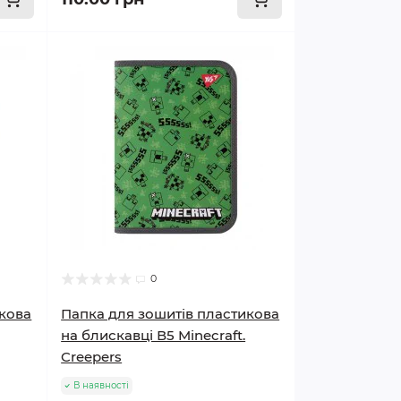
0
икова
Папка для зошитів пластикова
на блискавці В5 Minecraft.
Creepers
В наявності