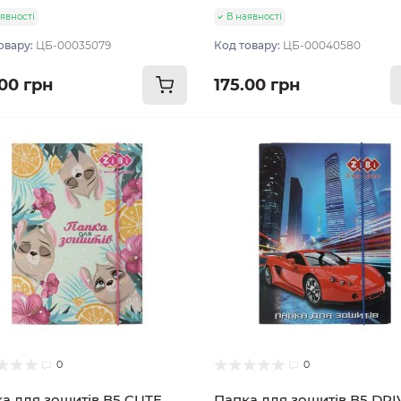
явності
В наявності
овару:
ЦБ-00035079
Код товару:
ЦБ-00040580
.00 грн
175.00 грн
0
0
а для зошитів В5 CUTE
Папка для зошитів В5 DRI