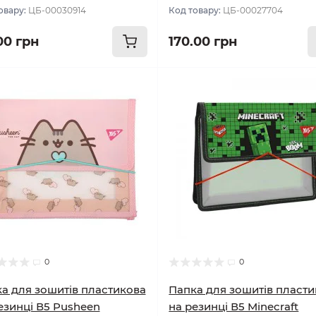
овару:
ЦБ-00030914
Код товару:
ЦБ-00027704
00 грн
170.00 грн
0
0
а для зошитів пластикова
Папка для зошитів пласт
езинці В5 Pusheen
на резинці В5 Minecraft