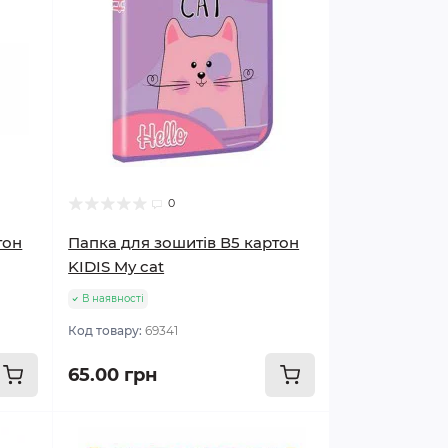
0
тон
Папка для зошитів В5 картон
KIDIS My cat
В наявності
Код товару:
69341
65.00 грн