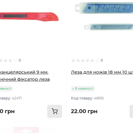
0
0
канцелярський 9 мм.
Леза для ножів 18 мм 10 ш
нічний фіксатор леза
явності
В наявності
овару:
42471
Код товару:
46616
00 грн
22.00 грн