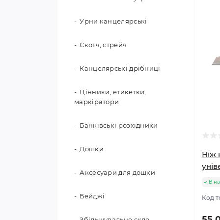
Рахунковий та навчальний
Урни канцелярські
матеріал
Скотч, стрейч
Папки для креслення,
дипломні, курсові
Канцелярські дрібниці
Глобуси
Цінники, етикетки,
маркіратори
Банківські розхідники
Дошки
Ніж 
унів
Аксесуари для дошки
В на
Бейджі
Код т
55.
Збільшувальне скло