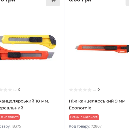
0
0
канцелярський 18 мм.
Ніж канцелярський 9 мм
ерсальний
Economix
 в наявності
Немає в наявності
овару:
18375
Код товару:
72807