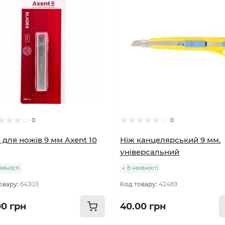
0
0
 для ножів 9 мм Axent 10
Ніж канцелярський 9 мм.
універсальний
явності
В наявності
овару:
64303
Код товару:
42469
00 грн
40.00 грн