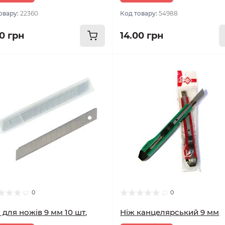
овару:
22360
Код товару:
54988
80 грн
14.00 грн
0
0
 для ножів 9 мм 10 шт.
Ніж канцелярський 9 мм