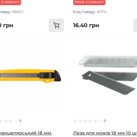
 в наявності
Немає в наявності
овару:
68620
Код товару:
18374
0 грн
16.40 грн
0
0
канцелярський 18 мм.
Леза для ножів 18 мм 10 ш