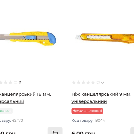
0
0
канцелярський 18 мм.
Ніж канцелярський 9 мм.
ерсальний
універсальний
явності
Немає в наявності
овару:
42470
Код товару:
19044
00 грн
6.00 грн