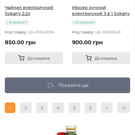
Чайник електричний
Міксер ручний
Sokany 2.2л
електричний 3 в 1 Sokany
В наявності
В наявності
Код товару:
ЦБ-00040094
Код товару:
ЦБ-00033649
850.00 грн
900.00 грн
До кошика
До кошика
Показати ще
1
2
3
4
5
6
>
>|