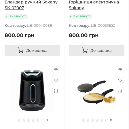
Блендер ручний Sokany
Горішниця електрична
SK-02007
Sokany
В наявності
В наявності
Код товару:
ЦБ-00040088
Код товару:
ЦБ-00033652
800.00 грн
800.00 грн
До кошика
До кошика
0
0