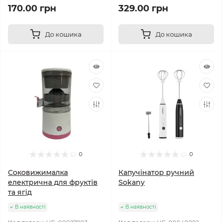
170.00 грн
329.00 грн
До кошика
До кошика
0
0
Соковижималка
Капучінатор ручний
електрична для фруктів
Sokany
та ягід
В наявності
В наявності