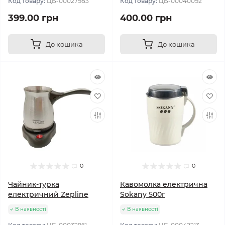
Код товару:
ЦБ-00027983
Код товару:
ЦБ-00040092
399.00 грн
400.00 грн
До кошика
До кошика
0
0
Чайник-турка
Кавомолка електрична
електричний Zepline
Sokany 500г
В наявності
В наявності