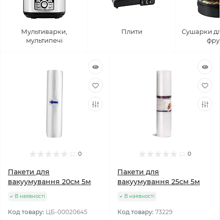
Мультиварки,
Плити
Сушарки дл
мультипечі
фру
0
0
Пакети для
Пакети для
вакуумування 20см 5м
вакуумування 25см 5м
В наявності
В наявності
Код товару:
ЦБ-00020645
Код товару:
73229