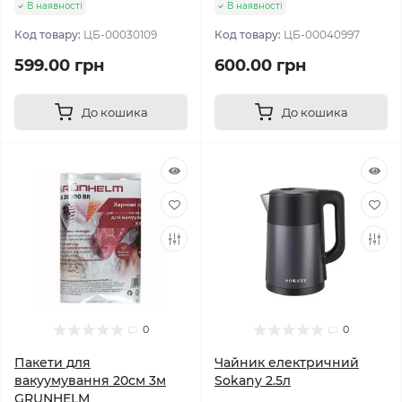
В наявності
В наявності
Код товару:
ЦБ-00030109
Код товару:
ЦБ-00040997
599.00 грн
600.00 грн
До кошика
До кошика
0
0
Пакети для
Чайник електричний
вакуумування 20см 3м
Sokany 2.5л
GRUNHELM