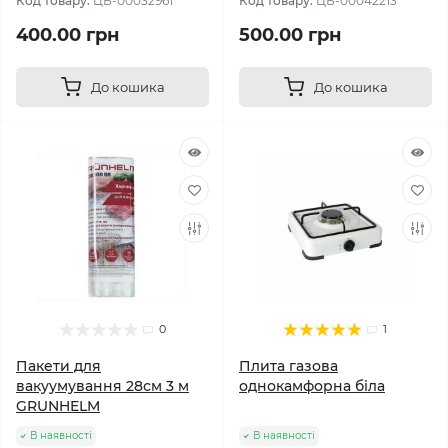
Код товару:
ЦБ-00032961
Код товару:
ЦБ-00042213
400.00 грн
500.00 грн
До кошика
До кошика
0
1
Пакети для
Плита газова
вакуумування 28см 3 м
однокамфорна біла
GRUNHELM
В наявності
В наявності