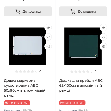
До кошика
До кошика
0
0
Дошка маркерна
Дошка для крейди ABC
сухостираєма ABC
65х100см в алюмінієвій
50х90см в алюмінієвій
рамці
рамці.
Немає в наявності
Немає в наявності
Код товару:
59479
Код товару:
59489