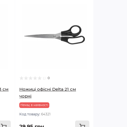
0
3 см
Ножиці офісні Delta 21 см
чорні
Немає в наявності
Код товару:
64321
29.95 грн