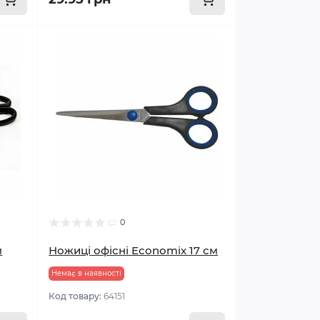
0
м
Ножиці офісні Economix 17 см
Немає в наявності
Код товару:
64151