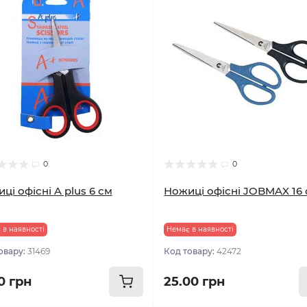
0
0
ці офісні A plus 6 см
Ножиці офісні JOBMAX 16
 в наявності
Немає в наявності
овару:
31469
Код товару:
42472
0 грн
25.00 грн