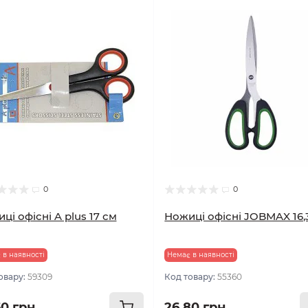
0
0
ці офісні A plus 17 см
Ножиці офісні JOBMAX 16,
 в наявності
Немає в наявності
овару:
59309
Код товару:
55360
60 грн
26.80 грн