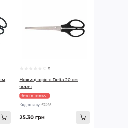
0
 см
Ножиці офісні Delta 20 см
чорні
Немає в наявності
Код товару:
67495
25.30 грн