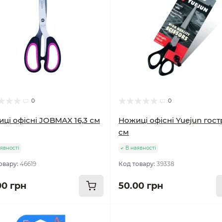
0
0
ці офісні JOBMAX 16,3 см
Ножиці офісні Yuejun гостр
см
явності
В наявності
овару:
46619
Код товару:
39338
00 грн
50.00 грн