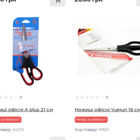
0
0
ці офісні A plus 21 см
Ножиці офісні Yuejun 16 с
 в наявності
Немає в наявності
овару:
24253
Код товару:
59631