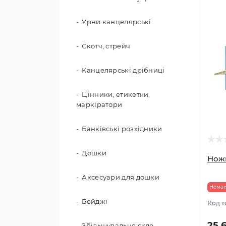
Рахунковий та навчальний
Урни канцелярські
матеріал
Скотч, стрейч
Папки для креслення,
дипломні, курсові
Канцелярські дрібниці
Глобуси
Цінники, етикетки,
маркіратори
Банківські розхідники
Дошки
Ножи
Аксесуари для дошки
Немає
Бейджі
Код т
25.
Збільшувальне скло