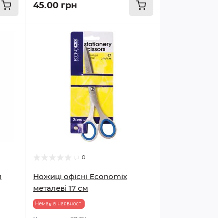
45.00 грн
0
м
Ножиці офісні Economix
металеві 17 см
Немає в наявності