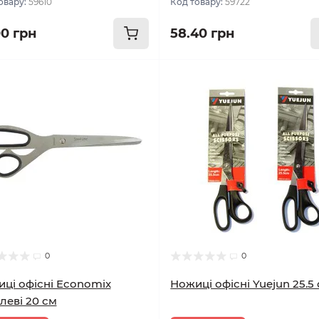
овару:
59610
Код товару:
59722
00 грн
58.40 грн
0
0
ці офісні Economix
Ножиці офісні Yuejun 25.5
леві 20 см