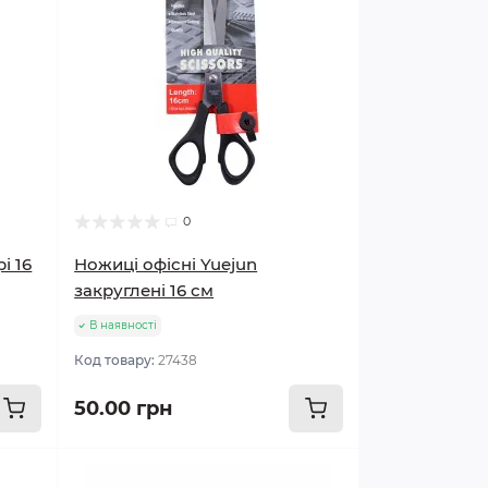
0
і 16
Ножиці офісні Yuejun
закруглені 16 см
В наявності
Код товару:
27438
50.00 грн