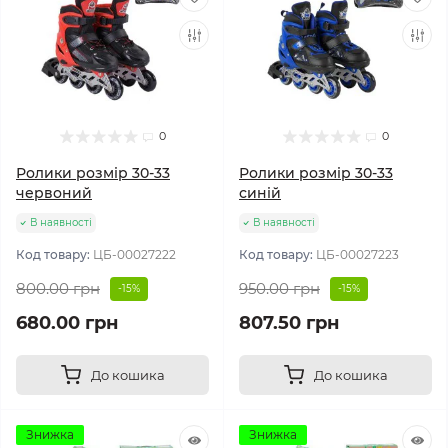
0
0
Ролики розмір 30-33
Ролики розмір 30-33
червоний
синій
В наявності
В наявності
Код товару:
ЦБ-00027222
Код товару:
ЦБ-00027223
800.00 грн
950.00 грн
-15%
-15%
680.00 грн
807.50 грн
До кошика
До кошика
Знижка
Знижка