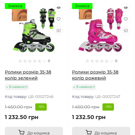
Знижка
Знижка
0
0
Ролики розмір 35-38
Ролики розмір 35-38
колір зелений
колір рожевий
В наявності
В наявності
Код товару:
ЦБ-00027246
Код товару:
ЦБ-00027247
1 450.00 грн
1 450.00 грн
-15%
-15%
1 232.50 грн
1 232.50 грн
До кошика
До кошика